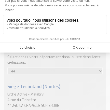
Nos Réalisations
Conseils et Actualités
Catalogue des essentiels pour les brasseries et micro-
brasseries
Contact & Devis
Devis, Tarifs, Renseignements techniques
ENVOYER
NOS COORDONNÉES
Selectionnez votre département dans la liste déroulante
ci-dessous.
Siege Tecnoland (Nantes)
Erdre Active - Malabry
4 rue du Finistère
44240 LA CHAPELLE SUR ERDRE