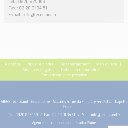
Tél. : 0820 825 169
Fax. : 02 28 01 34 51
E-mail : info@tecnoland.fr
A propos
Nous rejoindre
Téléchargement
Plan du site
Mentions Légales
Définition débitmètre
Convertisseur de pression
SIEGE Tecnoland - Erdre active - Malabry 4, rue du Finistère 44 240 La chapelle
sur Erdre
Tél :
0820 825 169
Fax : 02 28 01 34 51
Mail :
info@tecnoland.fr
Agence de communication Studio Plune