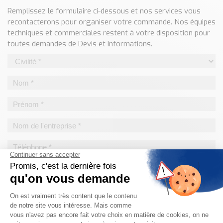
Classé par marque
Remplissez le formulaire ci-dessous et nos services vous
recontacterons pour organiser votre commande. Nos équipes
ENDRESS+HAUSER
techniques et commerciales restent à votre disposition pour
SICK
toutes demandes de Devis et Informations.
RED LION
SCHMERSAL
IDEM SAFETY
Voir toutes les marques …
Nos outils et simulateurs
Téléchargement (Logiciels, Documents,..)
Formulaire sonde température
Convertisseur de pression
Formulaire Débitmètre
Calculateur maintien en température
Calculateur Chauffage/Liquide/Gaz
Blog