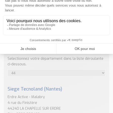
Nos Réalisations
Conseils et Actualités
Catalogue des essentiels pour les brasseries et micro-
brasseries
Contact & Devis
Devis, Tarifs, Renseignements techniques
ENVOYER
NOS COORDONNÉES
Selectionnez votre département dans la liste déroulante
ci-dessous.
Siege Tecnoland (Nantes)
Erdre Active - Malabry
4 rue du Finistère
44240 LA CHAPELLE SUR ERDRE