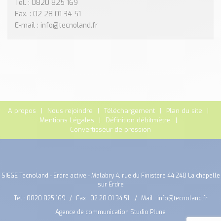
Tél. : 0820 825 169
Fax. : 02 28 01 34 51
E-mail : info@tecnoland.fr
A propos
Nous rejoindre
Téléchargement
Plan du site
Mentions Légales
Définition débitmètre
Convertisseur de pression
SIEGE Tecnoland - Erdre active - Malabry 4, rue du Finistère 44 240 La chapelle
sur Erdre
Tél :
0820 825 169
Fax : 02 28 01 34 51
Mail :
info@tecnoland.fr
Agence de communication Studio Plune