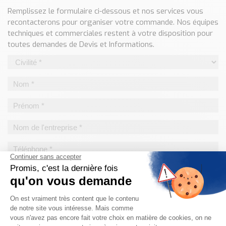
Classé par marque
Remplissez le formulaire ci-dessous et nos services vous
recontacterons pour organiser votre commande. Nos équipes
ENDRESS+HAUSER
techniques et commerciales restent à votre disposition pour
SICK
toutes demandes de Devis et Informations.
RED LION
SCHMERSAL
IDEM SAFETY
Voir toutes les marques …
Nos outils et simulateurs
Téléchargement (Logiciels, Documents,..)
Formulaire sonde température
Convertisseur de pression
Formulaire Débitmètre
Calculateur maintien en température
Calculateur Chauffage/Liquide/Gaz
Blog