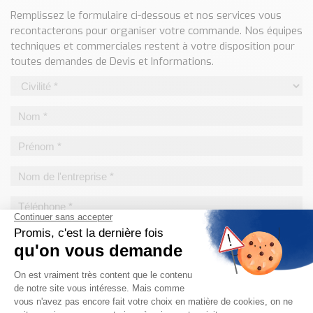
Classé par marque
Remplissez le formulaire ci-dessous et nos services vous
recontacterons pour organiser votre commande. Nos équipes
ENDRESS+HAUSER
techniques et commerciales restent à votre disposition pour
SICK
toutes demandes de Devis et Informations.
RED LION
SCHMERSAL
IDEM SAFETY
Voir toutes les marques …
Nos outils et simulateurs
Téléchargement (Logiciels, Documents,..)
Formulaire sonde température
Convertisseur de pression
Formulaire Débitmètre
Calculateur maintien en température
Calculateur Chauffage/Liquide/Gaz
Blog