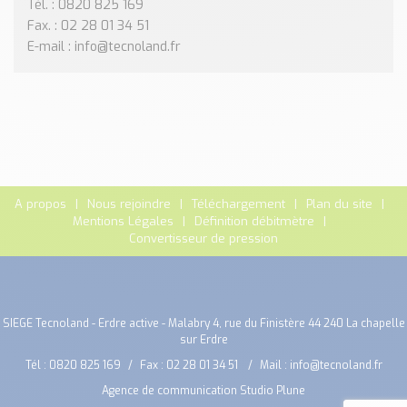
Tél. : 0820 825 169
Fax. : 02 28 01 34 51
E-mail : info@tecnoland.fr
A propos
Nous rejoindre
Téléchargement
Plan du site
Mentions Légales
Définition débitmètre
Convertisseur de pression
SIEGE Tecnoland - Erdre active - Malabry 4, rue du Finistère 44 240 La chapelle
sur Erdre
Tél :
0820 825 169
Fax : 02 28 01 34 51
Mail :
info@tecnoland.fr
Agence de communication Studio Plune