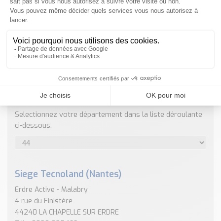
Nos Réalisations
Conseils et Actualités
Catalogue des essentiels pour les brasseries et micro-
brasseries
Contact & Devis
Devis, Tarifs, Renseignements techniques
ENVOYER
NOS COORDONNÉES
Selectionnez votre département dans la liste déroulante
ci-dessous.
Siege Tecnoland (Nantes)
Erdre Active - Malabry
4 rue du Finistère
44240 LA CHAPELLE SUR ERDRE