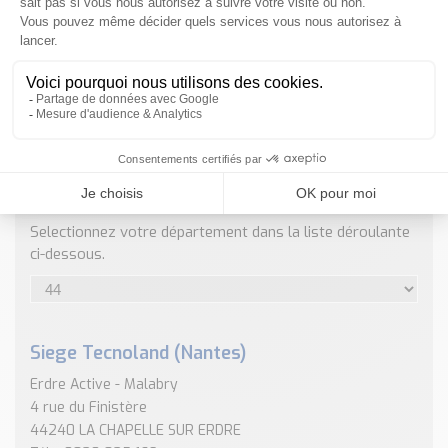
Nos Réalisations
Conseils et Actualités
Catalogue des essentiels pour les brasseries et micro-
brasseries
Contact & Devis
Devis, Tarifs, Renseignements techniques
ENVOYER
NOS COORDONNÉES
Selectionnez votre département dans la liste déroulante
ci-dessous.
Siege Tecnoland (Nantes)
Erdre Active - Malabry
4 rue du Finistère
44240 LA CHAPELLE SUR ERDRE