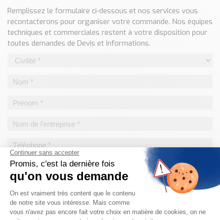
Classé par marque
Remplissez le formulaire ci-dessous et nos services vous
recontacterons pour organiser votre commande. Nos équipes
ENDRESS+HAUSER
techniques et commerciales restent à votre disposition pour
SICK
toutes demandes de Devis et Informations.
RED LION
SCHMERSAL
IDEM SAFETY
Voir toutes les marques …
Nos outils et simulateurs
Téléchargement (Logiciels, Documents,..)
Formulaire sonde température
Convertisseur de pression
Formulaire Débitmètre
Calculateur maintien en température
Calculateur Chauffage/Liquide/Gaz
Blog