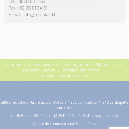
Tél. : 0820 825 169
Fax. : 02 28 01 34 51
E-mail : info@tecnoland.fr
A propos
Nous rejoindre
Téléchargement
Plan du site
Mentions Légales
Définition débitmètre
Convertisseur de pression
SIEGE Tecnoland - Erdre active - Malabry 4, rue du Finistère 44 240 La chapelle
sur Erdre
Tél :
0820 825 169
Fax : 02 28 01 34 51
Mail :
info@tecnoland.fr
Agence de communication Studio Plune