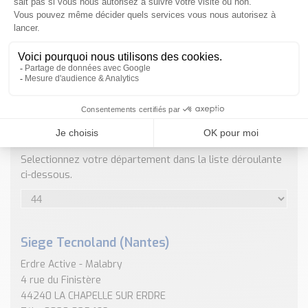
Nos Réalisations
Conseils et Actualités
Catalogue des essentiels pour les brasseries et micro-
brasseries
Contact & Devis
Devis, Tarifs, Renseignements techniques
ENVOYER
NOS COORDONNÉES
Selectionnez votre département dans la liste déroulante
ci-dessous.
Siege Tecnoland (Nantes)
Erdre Active - Malabry
4 rue du Finistère
44240 LA CHAPELLE SUR ERDRE