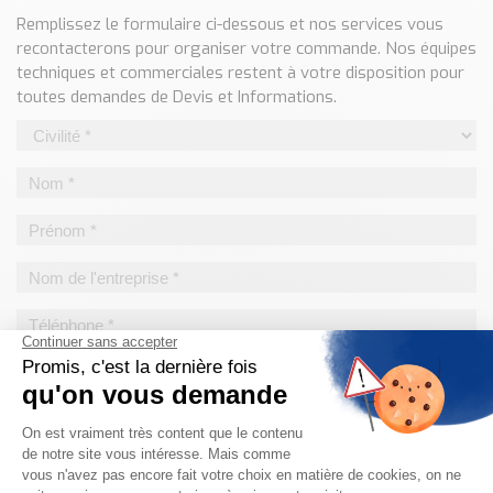
Classé par marque
Remplissez le formulaire ci-dessous et nos services vous
recontacterons pour organiser votre commande. Nos équipes
ENDRESS+HAUSER
techniques et commerciales restent à votre disposition pour
SICK
toutes demandes de Devis et Informations.
RED LION
SCHMERSAL
IDEM SAFETY
Voir toutes les marques …
Nos outils et simulateurs
Téléchargement (Logiciels, Documents,..)
Formulaire sonde température
Convertisseur de pression
Formulaire Débitmètre
Calculateur maintien en température
Calculateur Chauffage/Liquide/Gaz
Blog