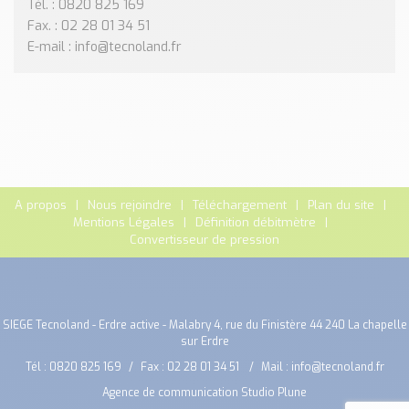
Tél. : 0820 825 169
Fax. : 02 28 01 34 51
E-mail : info@tecnoland.fr
A propos
Nous rejoindre
Téléchargement
Plan du site
Mentions Légales
Définition débitmètre
Convertisseur de pression
SIEGE Tecnoland - Erdre active - Malabry 4, rue du Finistère 44 240 La chapelle
sur Erdre
Tél :
0820 825 169
Fax : 02 28 01 34 51
Mail :
info@tecnoland.fr
Agence de communication Studio Plune