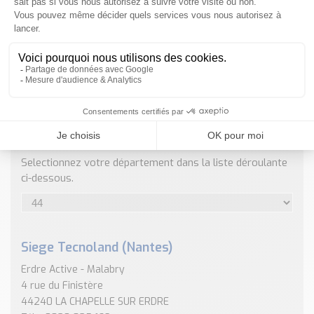
Nos Réalisations
Conseils et Actualités
Catalogue des essentiels pour les brasseries et micro-
brasseries
Contact & Devis
Devis, Tarifs, Renseignements techniques
ENVOYER
NOS COORDONNÉES
Selectionnez votre département dans la liste déroulante
ci-dessous.
Siege Tecnoland (Nantes)
Erdre Active - Malabry
4 rue du Finistère
44240 LA CHAPELLE SUR ERDRE