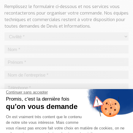
Classé par marque
Remplissez le formulaire ci-dessous et nos services vous
recontacterons pour organiser votre commande. Nos équipes
ENDRESS+HAUSER
techniques et commerciales restent à votre disposition pour
SICK
toutes demandes de Devis et Informations.
RED LION
SCHMERSAL
IDEM SAFETY
Voir toutes les marques …
Nos outils et simulateurs
Téléchargement (Logiciels, Documents,..)
Formulaire sonde température
Convertisseur de pression
Formulaire Débitmètre
Calculateur maintien en température
Calculateur Chauffage/Liquide/Gaz
Blog