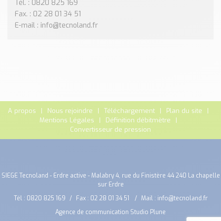
Tél. : 0820 825 169
Fax. : 02 28 01 34 51
E-mail : info@tecnoland.fr
A propos
Nous rejoindre
Téléchargement
Plan du site
Mentions Légales
Définition débitmètre
Convertisseur de pression
SIEGE Tecnoland - Erdre active - Malabry 4, rue du Finistère 44 240 La chapelle
sur Erdre
Tél :
0820 825 169
Fax : 02 28 01 34 51
Mail :
info@tecnoland.fr
Agence de communication Studio Plune