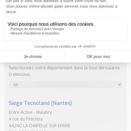
Nos Réalisations
Conseils et Actualités
Catalogue des essentiels pour les brasseries et micro-
brasseries
Contact & Devis
Devis, Tarifs, Renseignements techniques
ENVOYER
NOS COORDONNÉES
Selectionnez votre département dans la liste déroulante
ci-dessous.
Siege Tecnoland (Nantes)
Erdre Active - Malabry
4 rue du Finistère
44240 LA CHAPELLE SUR ERDRE