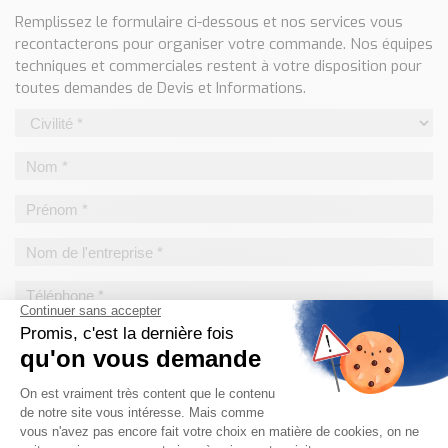
Classé par marque
Remplissez le formulaire ci-dessous et nos services vous
recontacterons pour organiser votre commande. Nos équipes
ENDRESS+HAUSER
techniques et commerciales restent à votre disposition pour
SICK
toutes demandes de Devis et Informations.
RED LION
SCHMERSAL
IDEM SAFETY
Voir toutes les marques …
Nos outils et simulateurs
Téléchargement (Logiciels, Documents,..)
Formulaire sonde température
Convertisseur de pression
Formulaire Débitmètre
Calculateur maintien en température
Calculateur Chauffage/Liquide/Gaz
Blog