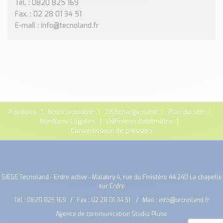
Tél. : 0820 825 169
Fax. : 02 28 01 34 51
E-mail : info@tecnoland.fr
A propos
Nous rejoindre
Téléchargement
Plan du site
Mentions Légales
Définition débitmètre
Convertisseur de pression
SIEGE Tecnoland - Erdre active - Malabry 4, rue du Finistère 44 240 La chapelle
sur Erdre
Tél :
0820 825 169
Fax : 02 28 01 34 51
Mail :
info@tecnoland.fr
Agence de communication Studio Plune