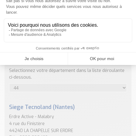
Nos Réalisations
Conseils et Actualités
Catalogue des essentiels pour les brasseries et micro-
brasseries
Contact & Devis
Devis, Tarifs, Renseignements techniques
ENVOYER
NOS COORDONNÉES
Selectionnez votre département dans la liste déroulante
ci-dessous.
Siege Tecnoland (Nantes)
Erdre Active - Malabry
4 rue du Finistère
44240 LA CHAPELLE SUR ERDRE