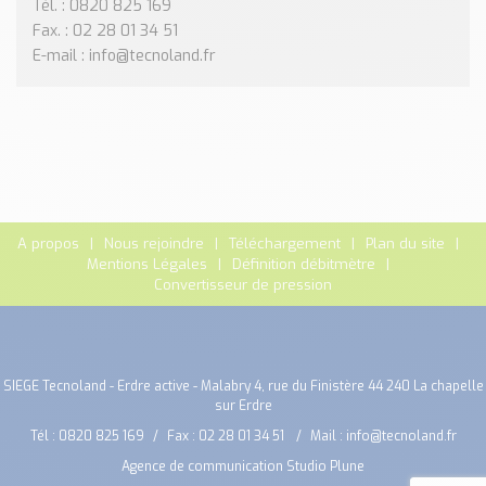
Tél. : 0820 825 169
Fax. : 02 28 01 34 51
E-mail : info@tecnoland.fr
A propos
Nous rejoindre
Téléchargement
Plan du site
Mentions Légales
Définition débitmètre
Convertisseur de pression
SIEGE Tecnoland - Erdre active - Malabry 4, rue du Finistère 44 240 La chapelle
sur Erdre
Tél :
0820 825 169
Fax : 02 28 01 34 51
Mail :
info@tecnoland.fr
Agence de communication Studio Plune