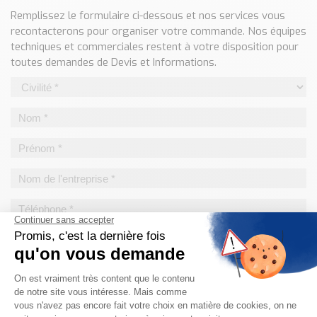
Classé par marque
Remplissez le formulaire ci-dessous et nos services vous
recontacterons pour organiser votre commande. Nos équipes
ENDRESS+HAUSER
techniques et commerciales restent à votre disposition pour
SICK
toutes demandes de Devis et Informations.
RED LION
SCHMERSAL
IDEM SAFETY
Voir toutes les marques …
Nos outils et simulateurs
Téléchargement (Logiciels, Documents,..)
Formulaire sonde température
Convertisseur de pression
Formulaire Débitmètre
Calculateur maintien en température
Calculateur Chauffage/Liquide/Gaz
Blog