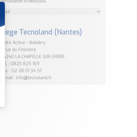
déroulante ci-dessous.
Siege Tecnoland (Nantes)
Erdre Active - Malabry
4 rue du Finistère
44240 LA CHAPELLE SUR ERDRE
Tél. : 0820 825 169
Fax. : 02 28 01 34 51
E-mail : info@tecnoland.fr