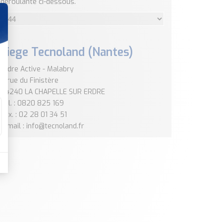
déroulante ci-dessous.
Siege Tecnoland (Nantes)
Erdre Active - Malabry
4 rue du Finistère
44240 LA CHAPELLE SUR ERDRE
Tél. : 0820 825 169
Fax. : 02 28 01 34 51
E-mail : info@tecnoland.fr