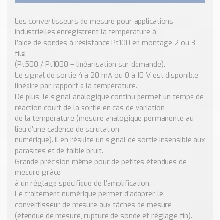
Nos Réalisations
Conseils et Actualités
Les convertisseurs de mesure pour applications
Catalogue des essentiels pour les brasseries et micro-
industrielles enregistrent la température à
brasseries
l’aide de sondes à résistance Pt100 en montage 2 ou 3
fils
Contact & Devis
(Pt500 / Pt1000 – linéarisation sur demande).
Le signal de sortie 4 à 20 mA ou 0 à 10 V est disponible
Devis, Tarifs, Renseignements techniques
linéaire par rapport à la température.
De plus, le signal analogique continu permet un temps de
réaction court de la sortie en cas de variation
de la température (mesure analogique permanente au
lieu d’une cadence de scrutation
numérique). Il en résulte un signal de sortie insensible aux
parasites et de faible bruit.
Grande précision même pour de petites étendues de
mesure grâce
à un réglage spécifique de l’amplification.
Le traitement numérique permet d’adapter le
convertisseur de mesure aux tâches de mesure
(étendue de mesure, rupture de sonde et réglage fin).