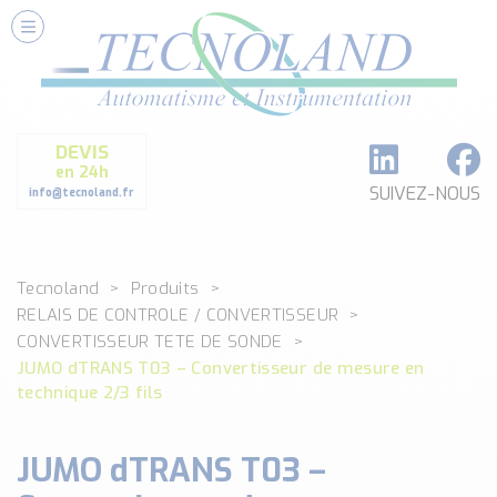
Nos Services
Conseils et Fourniture
Paramétrage et Programmation
DEVIS
Formation et Assistance
en 24h
Architecture I-O Link multi fabricants
SUIVEZ-NOUS
info@tecnoland.fr
Réalisation de SKID Inox
Les Produits
Tecnoland
Produits
Classé par catégorie
RELAIS DE CONTROLE / CONVERTISSEUR
DEBIT
CONVERTISSEUR TETE DE SONDE
DETECTION
JUMO dTRANS T03 – Convertisseur de mesure en
ANALYSE PHYSICO-CHIMIQUE
technique 2/3 fils
SECURITE MACHINE
ENREGISTREUR + ACQUISITION DE DONNEES
JUMO dTRANS T03 –
Voir toutes les catégories …