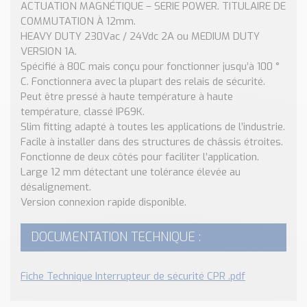
Nos Réalisations
ACTUATION MAGNÉTIQUE – SERIE POWER. TITULAIRE DE
COMMUTATION À 12mm.
Conseils et Actualités
HEAVY DUTY 230Vac / 24Vdc 2A ou MEDIUM DUTY
Catalogue des essentiels pour les brasseries et micro-
VERSION 1A.
brasseries
Spécifié à 80C mais conçu pour fonctionner jusqu’à 100 °
C. Fonctionnera avec la plupart des relais de sécurité.
Contact & Devis
Peut être pressé à haute température à haute
Devis, Tarifs, Renseignements techniques
température, classé IP69K.
Slim fitting adapté à toutes les applications de l’industrie.
Facile à installer dans des structures de châssis étroites.
Fonctionne de deux côtés pour faciliter l’application.
Large 12 mm détectant une tolérance élevée au
désalignement.
Version connexion rapide disponible.
DOCUMENTATION TECHNIQUE :
Fiche Technique Interrupteur de sécurité CPR .pdf