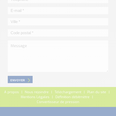
ENVOYER
A propos
Nous rejoindre
Téléchargement
Plan du site
Mentions Légales
Définition débitmètre
Convertisseur de pression