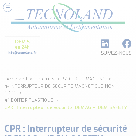
Nos Services
Conseils et Fourniture
Paramétrage et Programmation
DEVIS
Formation et Assistance
en 24h
Architecture I-O Link multi fabricants
SUIVEZ-NOUS
info@tecnoland.fr
Réalisation de SKID Inox
Les Produits
Tecnoland
Produits
SECURITE MACHINE
Classé par catégorie
4- INTERRUPTEUR DE SECURITE MAGNETIQUE NON
DEBIT
CODE
DETECTION
4.1 BOITIER PLASTIQUE
ANALYSE PHYSICO-CHIMIQUE
CPR : Interrupteur de sécurité IDEMAG – IDEM SAFETY
SECURITE MACHINE
ENREGISTREUR + ACQUISITION DE DONNEES
CPR : Interrupteur de sécurité
Voir toutes les catégories …