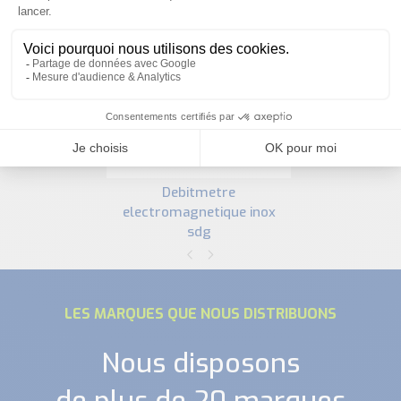
PRODUITS SIMILAIRES
debitmetre
electromagnetique inox
sdg
LES MARQUES QUE NOUS DISTRIBUONS
Nous disposons
de plus de 20 marques