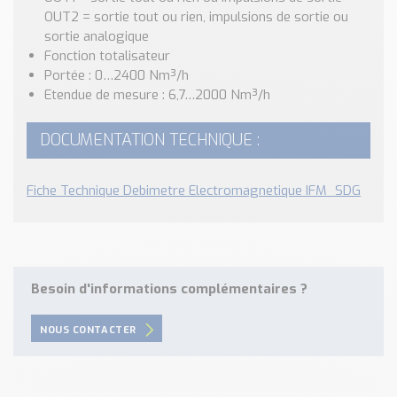
Nos Réalisations
OUT2 = sortie tout ou rien, impulsions de sortie ou
Conseils et Actualités
sortie analogique
Catalogue des essentiels pour les brasseries et micro-
Fonction totalisateur
brasseries
Portée : 0…2400 Nm³/h
Etendue de mesure : 6,7…2000 Nm³/h
Contact & Devis
Devis, Tarifs, Renseignements techniques
DOCUMENTATION TECHNIQUE :
Fiche Technique Debimetre Electromagnetique IFM_SDG
Besoin d'informations complémentaires ?
NOUS CONTACTER