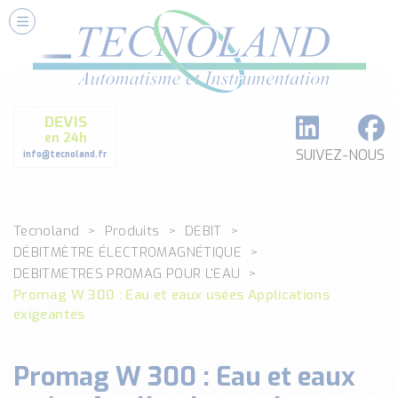
Nos Services
Conseils et Fourniture
Paramétrage et Programmation
DEVIS
Formation et Assistance
en 24h
Architecture I-O Link multi fabricants
SUIVEZ-NOUS
info@tecnoland.fr
Réalisation de SKID Inox
Les Produits
Tecnoland
Produits
DEBIT
Classé par catégorie
DÉBITMÈTRE ÉLECTROMAGNÉTIQUE
DEBIT
DEBITMETRES PROMAG POUR L'EAU
DETECTION
Promag W 300 : Eau et eaux usées Applications
ANALYSE PHYSICO-CHIMIQUE
exigeantes
SECURITE MACHINE
ENREGISTREUR + ACQUISITION DE DONNEES
Promag W 300 : Eau et eaux
Voir toutes les catégories …