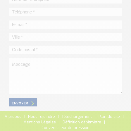
ENVOYER
A propos
Nous rejoindre
Téléchargement
Plan du site
Mentions Légales
Définition débitmètre
Convertisseur de pression