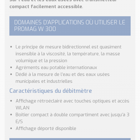
Nos Réalisations
compact facilement accessible
.
Conseils et Actualités
Catalogue des essentiels pour les brasseries et micro-
DOMAINES D’APPLICATIONS OÙ UTILISER LE
brasseries
PROMAG W 300
Contact & Devis
Le principe de mesure bidirectionnel est quasiment
Devis, Tarifs, Renseignements techniques
insensible à la viscosité, la température, la masse
volumique et la pression
Agréments eau potable internationaux
Dédié à la mesure de l’eau et des eaux usées
municipales et industrielles
Caractéristiques du débitmètre
Affichage rétroéclairé avec touches optiques et accès
WLAN
Boîtier compact à double compartiment avec jusqu’à 3
E/S
Affichage déporté disponible