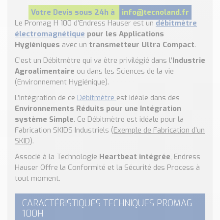
Nos Réalisations
Votre Devis sous 24h à
info@tecnoland.fr
Conseils et Actualités
Le Promag H 100 d’Endress Hauser est un
débitmètre
Catalogue des essentiels pour les brasseries et micro-
électromagnétique
pour les Applications
brasseries
Hygiéniques
avec un
transmetteur Ultra Compact
.
C’est un Débitmètre qui va être privilégié dans l’
Industrie
Contact & Devis
Agroalimentaire
ou dans les Sciences de la vie
Devis, Tarifs, Renseignements techniques
(Environnement Hygiénique).
L’intégration de ce
Débitmètre
est idéale dans des
Environnements Réduits pour une Intégration
système Simple
. Ce Débitmètre est idéale pour la
Fabrication SKIDS Industriels (
Exemple de Fabrication d’un
SKID
).
Associé à la Technologie
Heartbeat intégrée
, Endress
Hauser Offre la Conformité et la Sécurité des Process à
tout moment.
CARACTÉRISTIQUES TECHNIQUES PROMAG
100H