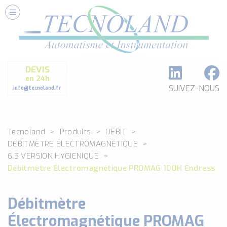
Nos Services
Conseils et Fourniture
Paramétrage et Programmation
DEVIS
Formation et Assistance
en 24h
Architecture I-O Link multi fabricants
SUIVEZ-NOUS
info@tecnoland.fr
Réalisation de SKID Inox
Les Produits
Tecnoland
Produits
DEBIT
Classé par catégorie
DÉBITMÈTRE ÉLECTROMAGNÉTIQUE
DEBIT
6.3 VERSION HYGIENIQUE
DETECTION
Débitmètre Électromagnétique PROMAG 100H Endress
ANALYSE PHYSICO-CHIMIQUE
SECURITE MACHINE
Débitmètre
ENREGISTREUR + ACQUISITION DE DONNEES
Électromagnétique PROMAG
Voir toutes les catégories …