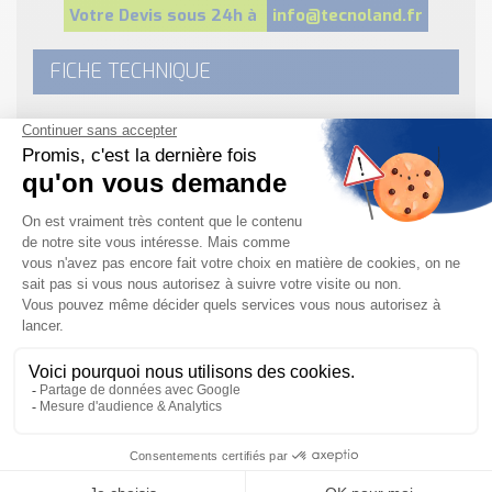
Votre Devis sous 24h à
info@tecnoland.fr
FICHE TECHNIQUE
Fiche Technique Débitmètre Promag 100 H .pdf
Télécharger
DEMANDE DE DEVIS & RENSEIGNEMENTS
Pour plus d’informations sur ce Débitmètre
Électromagnétique Endress Hauser Promag H 100, vous
pouvez contacter nos
équipes techniques et
commerciales
grâce à
notre formulaire de contact
,
par mail à
info@tecnoland.fr
ou par téléphone au 08-
20-82-51-69.
Besoin d'informations complémentaires ?