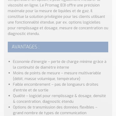
Nos Réalisations
viscosité en ligne. Le Promag 83I offre une précision
Conseils et Actualités
maximale pour la mesure de liquides et de gaz. Il
Catalogue des essentiels pour les brasseries et micro-
constitue la solution privilégiée pour les clients utilisant
brasseries
une fonctionnalité étendue, par ex. options logicielles
pour remplissage et dosage, mesure de concentration ou
Contact & Devis
diagnostic étendu.
Devis, Tarifs, Renseignements techniques
AVANTAGES :
Economie d’énergie – perte de charge minime grâce à
la continuité de diamètre interne
Moins de points de mesure – mesure multivariable
(débit, masse volumique, température)
Faible encombrement – pas de longueurs droites
d’entrée et de sortie
Qualité – logiciel pour remplissage & dosage, densité
& concentration, diagnostic étendu
Options de transmission des données flexibles –
grand nombre de types de communication