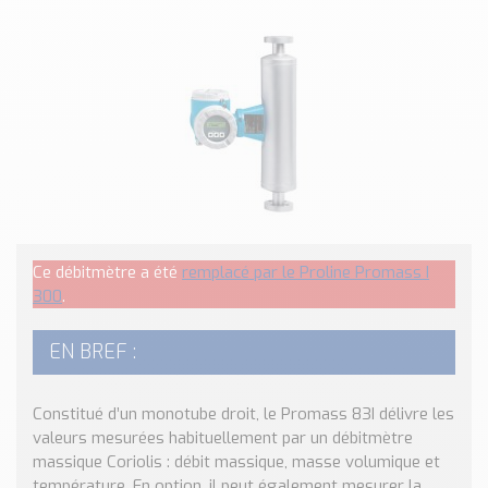
Classé par marque
ENDRESS+HAUSER
SICK
RED LION
SCHMERSAL
IDEM SAFETY
Voir toutes les marques …
Nos outils et simulateurs
Ce débitmètre a été
remplacé par le Proline Promass I
Téléchargement (Logiciels, Documents,..)
300
.
Formulaire sonde température
Convertisseur de pression
EN BREF :
Formulaire Débitmètre
Calculateur maintien en température
Constitué d’un monotube droit, le Promass 83I délivre les
Calculateur Chauffage/Liquide/Gaz
valeurs mesurées habituellement par un débitmètre
massique Coriolis : débit massique, masse volumique et
Blog
température. En option, il peut également mesurer la