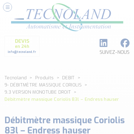
Nos Services
Conseils et Fourniture
Paramétrage et Programmation
DEVIS
Formation et Assistance
en 24h
Architecture I-O Link multi fabricants
SUIVEZ-NOUS
info@tecnoland.fr
Réalisation de SKID Inox
Les Produits
Tecnoland
Produits
DEBIT
Classé par catégorie
9- DÉBITMÈTRE MASSIQUE CORIOLIS
DEBIT
9.3 VERSION MONOTUBE DROIT
DETECTION
Débitmètre massique Coriolis 83l – Endress hauser
ANALYSE PHYSICO-CHIMIQUE
SECURITE MACHINE
Débitmètre massique Coriolis
ENREGISTREUR + ACQUISITION DE DONNEES
83l – Endress hauser
Voir toutes les catégories …