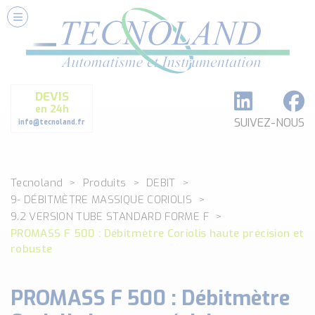
Nos Services
Conseils et Fourniture
Paramétrage et Programmation
DEVIS
Formation et Assistance
en 24h
Architecture I-O Link multi fabricants
SUIVEZ-NOUS
info@tecnoland.fr
Réalisation de SKID Inox
Les Produits
Tecnoland
Produits
DEBIT
Classé par catégorie
9- DÉBITMÈTRE MASSIQUE CORIOLIS
DEBIT
9.2 VERSION TUBE STANDARD FORME F
DETECTION
PROMASS F 500 : Débitmètre Coriolis haute précision et
ANALYSE PHYSICO-CHIMIQUE
robuste
SECURITE MACHINE
ENREGISTREUR + ACQUISITION DE DONNEES
PROMASS F 500 : Débitmètre
Voir toutes les catégories …