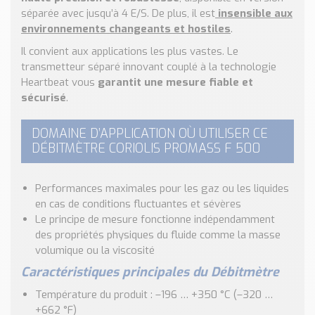
Nos Réalisations
séparée avec jusqu’à 4 E/S. De plus, il est
insensible aux
Conseils et Actualités
environnements changeants et hostiles
.
Catalogue des essentiels pour les brasseries et micro-
Il convient aux applications les plus vastes. Le
brasseries
transmetteur séparé innovant couplé à la technologie
Heartbeat vous
garantit une mesure fiable et
Contact & Devis
sécurisé
.
Devis, Tarifs, Renseignements techniques
DOMAINE D’APPLICATION OÙ UTILISER CE
DÉBITMÈTRE CORIOLIS PROMASS F 500
Performances maximales pour les gaz ou les liquides
en cas de conditions fluctuantes et sévères
Le principe de mesure fonctionne indépendamment
des propriétés physiques du fluide comme la masse
volumique ou la viscosité
Caractéristiques principales du Débitmètre
Température du produit : –196 … +350 °C (–320 …
+662 °F)