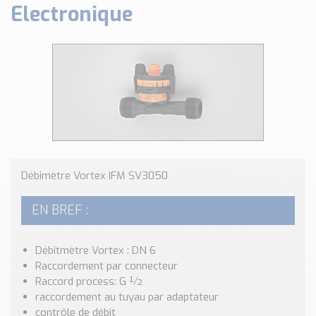
Electronique
Classé par marque
ENDRESS+HAUSER
SICK
RED LION
SCHMERSAL
IDEM SAFETY
Voir toutes les marques …
Nos outils et simulateurs
Débimètre Vortex IFM SV3050
Téléchargement (Logiciels, Documents,..)
Formulaire sonde température
EN BREF :
Convertisseur de pression
Formulaire Débitmètre
Débitmètre Vortex : DN 6
Calculateur maintien en température
Raccordement par connecteur
Calculateur Chauffage/Liquide/Gaz
Raccord process: G ½
raccordement au tuyau par adaptateur
Blog
contrôle de débit