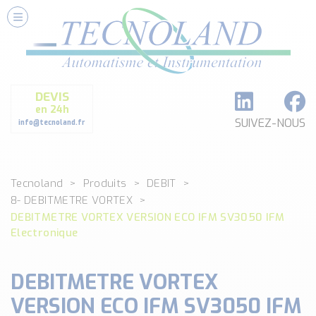
Nos Services
Conseils et Fourniture
Paramétrage et Programmation
DEVIS
Formation et Assistance
en 24h
Architecture I-O Link multi fabricants
SUIVEZ-NOUS
info@tecnoland.fr
Réalisation de SKID Inox
Les Produits
Tecnoland
Produits
DEBIT
Classé par catégorie
8- DEBITMETRE VORTEX
DEBIT
DEBITMETRE VORTEX VERSION ECO IFM SV3050 IFM
DETECTION
Electronique
ANALYSE PHYSICO-CHIMIQUE
SECURITE MACHINE
DEBITMETRE VORTEX
ENREGISTREUR + ACQUISITION DE DONNEES
VERSION ECO IFM SV3050 IFM
Voir toutes les catégories …