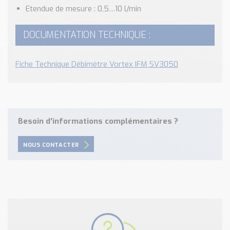
Nos Réalisations
Etendue de mesure : 0,5…10 l/min
Conseils et Actualités
Catalogue des essentiels pour les brasseries et micro-
DOCUMENTATION TECHNIQUE :
brasseries
Fiche Technique Débimètre Vortex IFM SV3050
Contact & Devis
Devis, Tarifs, Renseignements techniques
Besoin d'informations complémentaires ?
NOUS CONTACTER