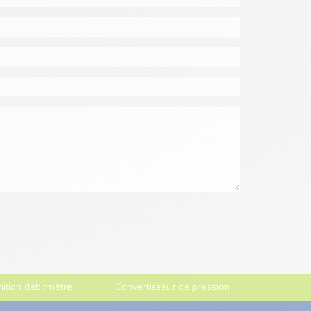
nition débitmètre
Convertisseur de pression