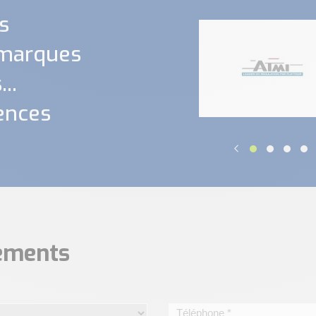
s
 marques
..
ences
nements