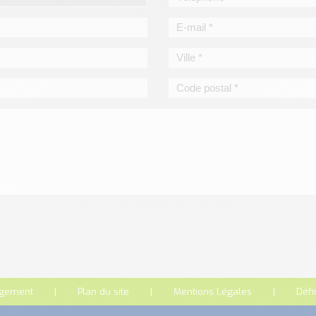
rgement
Plan du site
Mentions Légales
Défi