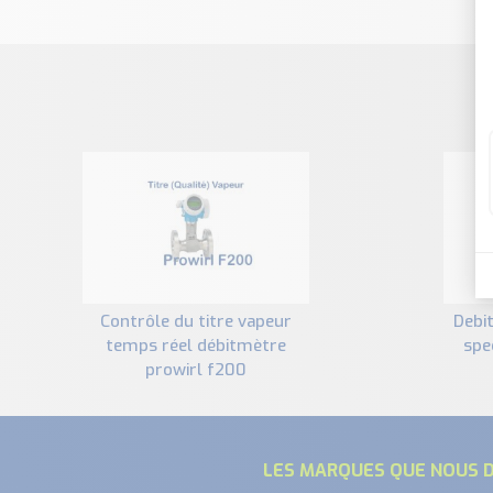
contrôle du titre vapeur
debitmetre vortex version
temps réel débitmètre
spe
prowirl f200
LES MARQUES QUE NOUS D