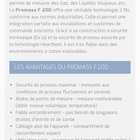
Nos Réalisations
permet de mesurer des Gaz, des Liquides Visqueux, etc.
Le
Promass F 200
offre une véritable technologie 2 fils
Conseils et Actualités
conforme aux normes industrielles. Celle-ci permet une
Catalogue des essentiels pour les brasseries et micro-
intégration parfaite aux installations et systèmes de
brasseries
commande existants. Grâce à sa construction à sécurité
intrinsèque (Ex ia) et la sécurité de process assurée par
Contact & Devis
la technologie Heartbeat, il est très fiable dans des
Devis, Tarifs, Renseignements techniques
environnements à zones explosibles.
LES AVANTAGES DU PROMASS F200 :
Sécurité du process maximal – immunité aux
conditions de process fluctuantes et sévères
Moins de points de mesure – mesure multivariable
(débit, masse volumique, température)
Faible encombrement – pas besoin de longueurs
droites d’entrée et de sortie
Câblage aisé de l’appareil – compartiment de
raccordement séparé