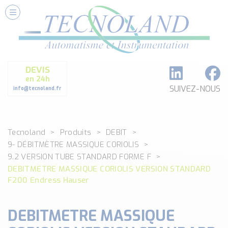
Nos Services
Conseils et Fourniture
Paramétrage et Programmation
DEVIS
Formation et Assistance
en 24h
Architecture I-O Link multi fabricants
SUIVEZ-NOUS
info@tecnoland.fr
Réalisation de SKID Inox
Les Produits
Tecnoland
Produits
DEBIT
Classé par catégorie
9- DÉBITMÈTRE MASSIQUE CORIOLIS
DEBIT
9.2 VERSION TUBE STANDARD FORME F
DETECTION
DEBITMETRE MASSIQUE CORIOLIS VERSION STANDARD
ANALYSE PHYSICO-CHIMIQUE
F200 Endress Hauser
SECURITE MACHINE
ENREGISTREUR + ACQUISITION DE DONNEES
DEBITMETRE MASSIQUE
Voir toutes les catégories …