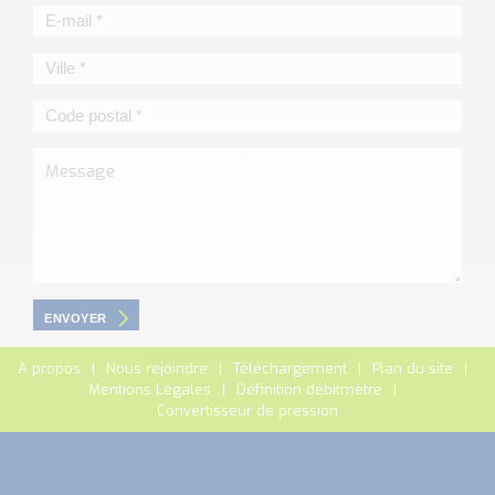
ENVOYER
A propos
Nous rejoindre
Téléchargement
Plan du site
Mentions Légales
Définition débitmètre
Convertisseur de pression