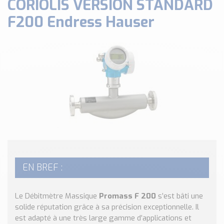
CORIOLIS VERSION STANDARD
Classé par marque
F200 Endress Hauser
ENDRESS+HAUSER
SICK
RED LION
SCHMERSAL
IDEM SAFETY
Voir toutes les marques …
Nos outils et simulateurs
Téléchargement (Logiciels, Documents,..)
Formulaire sonde température
Convertisseur de pression
Formulaire Débitmètre
EN BREF :
Calculateur maintien en température
Calculateur Chauffage/Liquide/Gaz
Le Débitmètre Massique
Promass F 200
s’est bâti une
solide réputation grâce à sa précision exceptionnelle. Il
Blog
est adapté à une très large gamme d’applications et