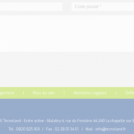
rgement
Plan du site
Mentions Légales
Défi
E Tecnoland - Erdre active - Malabry 4, rue du Finistère 44 240 La chapelle sur 
Tél :
0820 825 169
Fax : 02 28 01 34 51
Mail :
info@tecnoland.fr