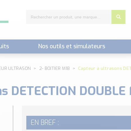
uits
Nos outils et simulateurs
nts,..)
EUR ULTRASON
2- BOITIER M18
Capteur à ultrasons DE
ons DETECTION DOUBLE 
EN BREF :