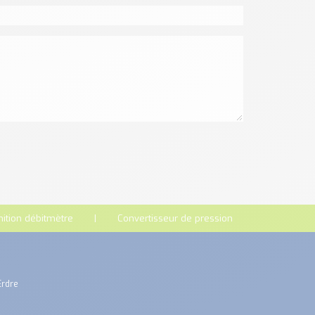
nition débitmètre
Convertisseur de pression
Erdre