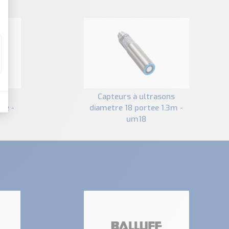
capteurs à ultrasons
lle -
diametre 18 portee 1.3m -
um18