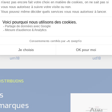
capteur à ultrasons
etre 18 portee 1.3m -
detection double feui
um18
ud18
ISTRIBUONS
s
 marques