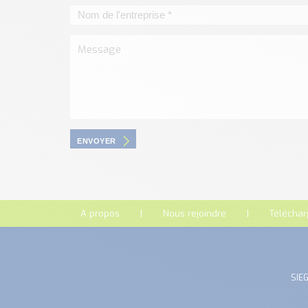
ENVOYER
A propos
Nous rejoindre
Télécha
SIEG