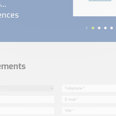
..
ences
nements