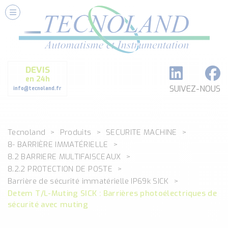
Nos Services
Conseils et Fourniture
Paramétrage et Programmation
DEVIS
Formation et Assistance
en 24h
Architecture I-O Link multi fabricants
SUIVEZ-NOUS
info@tecnoland.fr
Réalisation de SKID Inox
Les Produits
Tecnoland
Produits
SECURITE MACHINE
Classé par catégorie
8- BARRIÈRE IMMATÉRIELLE
DEBIT
8.2 BARRIERE MULTIFAISCEAUX
DETECTION
8.2.2 PROTECTION DE POSTE
ANALYSE PHYSICO-CHIMIQUE
Barrière de sécurité immatérielle IP69k SICK
SECURITE MACHINE
Detem T/L-Muting SICK : Barrières photoélectriques de
ENREGISTREUR + ACQUISITION DE DONNEES
sécurité avec muting
Voir toutes les catégories …