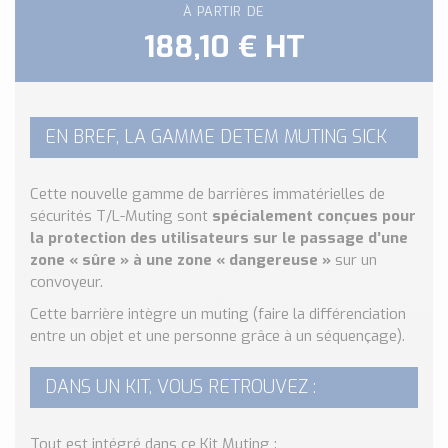
Nos Réalisations
À PARTIR DE
Conseils et Actualités
188,10 € HT
Catalogue des essentiels pour les brasseries et micro-
brasseries
Contact & Devis
EN BREF, LA GAMME DETEM MUTING SICK
Devis, Tarifs, Renseignements techniques
Cette nouvelle gamme de barrières immatérielles de
sécurités T/L-Muting sont
spécialement conçues pour
la protection des utilisateurs sur le passage d’une
zone « sûre » à une zone « dangereuse »
sur un
convoyeur.
Cette barrière intègre un muting (faire la différenciation
entre un objet et une personne grâce à un séquençage).
DANS UN KIT, VOUS RETROUVEZ :
Tout est intégré dans ce Kit Muting :