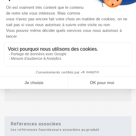
M4P-SA04300B00, M4P-EA04300C00
1128433, 1128437
M4P-SA04300B00, M4P-EA04300D00
1128433, 1128440
M4P-ZA02500C00, PSN01-2501
1101921, 1102633
M4P-ZA02500D00, PSN01-2501
1101921, 1102635
M4P-ZA04300C00, PSN02-2301
1102144, 1102634
M4P-ZA04300C00, PSN02-3301
1102634, 1103067
M4P-ZA04300D00, PSN02-2301
1102144, 1102636
M4P-ZA04300D00, PSN02-3301
1102636, 1103067
T-muting
1110584
Références associées
les références fournisseurs associées au produit