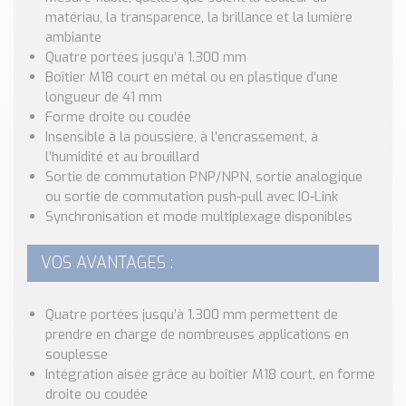
Nos Réalisations
matériau, la transparence, la brillance et la lumière
Conseils et Actualités
ambiante
Catalogue des essentiels pour les brasseries et micro-
Quatre portées jusqu’à 1.300 mm
brasseries
Boîtier M18 court en métal ou en plastique d’une
longueur de 41 mm
Contact & Devis
Forme droite ou coudée
Insensible à la poussière, à l’encrassement, à
Devis, Tarifs, Renseignements techniques
l’humidité et au brouillard
Sortie de commutation PNP/NPN, sortie analogique
ou sortie de commutation push-pull avec IO-Link
Synchronisation et mode multiplexage disponibles
VOS AVANTAGES :
Quatre portées jusqu’à 1.300 mm permettent de
prendre en charge de nombreuses applications en
souplesse
Intégration aisée grâce au boîtier M18 court, en forme
droite ou coudée