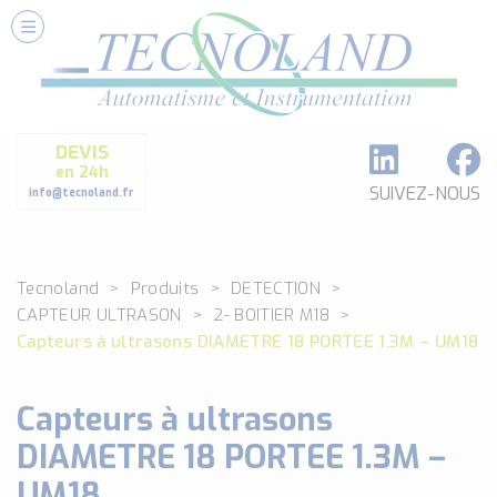
Nos Services
Conseils et Fourniture
Paramétrage et Programmation
DEVIS
Formation et Assistance
en 24h
Architecture I-O Link multi fabricants
SUIVEZ-NOUS
info@tecnoland.fr
Réalisation de SKID Inox
Les Produits
Tecnoland
Produits
DETECTION
Classé par catégorie
CAPTEUR ULTRASON
2- BOITIER M18
DEBIT
Capteurs à ultrasons DIAMETRE 18 PORTEE 1.3M – UM18
DETECTION
ANALYSE PHYSICO-CHIMIQUE
Capteurs à ultrasons
SECURITE MACHINE
ENREGISTREUR + ACQUISITION DE DONNEES
DIAMETRE 18 PORTEE 1.3M –
Voir toutes les catégories …
UM18