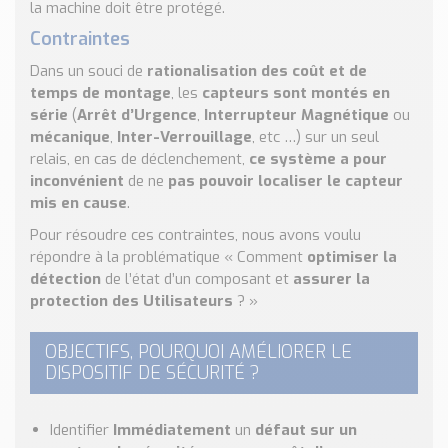
la machine doit être protégé.
Nos Réalisations
Conseils et Actualités
Contraintes
Catalogue des essentiels pour les brasseries et micro-
Dans un souci de
rationalisation des coût et de
brasseries
temps de montage
, les
capteurs sont montés en
série
(
Arrêt d’Urgence
,
Interrupteur Magnétique
ou
Contact & Devis
mécanique
,
Inter-Verrouillage
, etc …) sur un seul
Devis, Tarifs, Renseignements techniques
relais, en cas de déclenchement,
ce système a pour
inconvénient
de ne
pas pouvoir localiser le capteur
mis en cause
.
Pour résoudre ces contraintes, nous avons voulu
répondre à la problématique « Comment
optimiser la
détection
de l’état d’un composant et
assurer la
protection des Utilisateurs
? »
OBJECTIFS, POURQUOI AMÉLIORER LE
DISPOSITIF DE SÉCURITÉ ?
Identifier
Immédiatement
un
défaut sur un