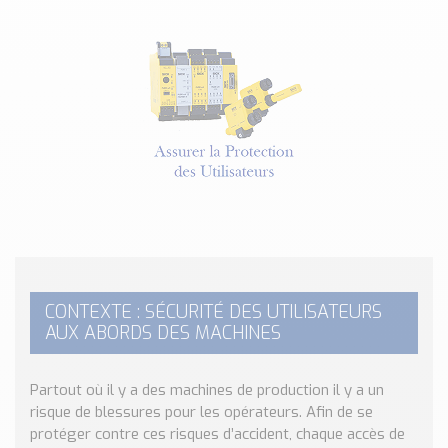
Classé par marque
ENDRESS+HAUSER
SICK
RED LION
SCHMERSAL
IDEM SAFETY
Voir toutes les marques …
Nos outils et simulateurs
Téléchargement (Logiciels, Documents,..)
Formulaire sonde température
Convertisseur de pression
CONTEXTE : SÉCURITÉ DES UTILISATEURS
AUX ABORDS DES MACHINES
Formulaire Débitmètre
Calculateur maintien en température
Calculateur Chauffage/Liquide/Gaz
Partout où il y a des machines de production il y a un
risque de blessures pour les opérateurs. Afin de se
Blog
protéger contre ces risques d’accident, chaque accès de