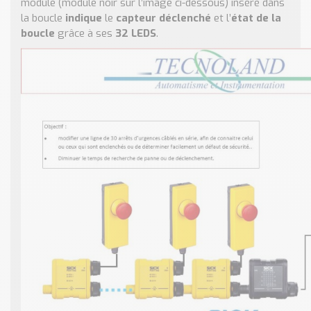
module (module noir sur l’image ci-dessous) inséré dans
la boucle
indique
le
capteur déclenché
et l’
état de la
boucle
grâce à ses
32 LEDS
.