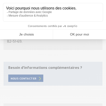
Interrupteur de sécurité
Pour plus d’informations sur « Comment
optimiser la
détection de l’état d’un composant
et
assurer la
protection des Utilisateurs
? », vous pouvez
contacter nos
équipes techniques et
commerciales
grâce à
notre formulaire de contact
,
par mail à info@tecnoland.fr ou par téléphone au 08-20-
82-51-69.
Besoin d'informations complémentaires ?
NOUS CONTACTER