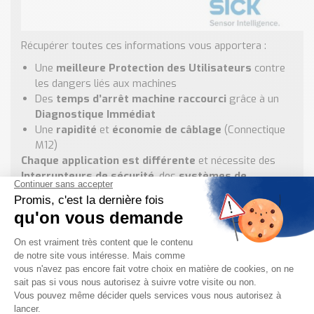
Récupérer toutes ces informations vous apportera :
Une
meilleure Protection des Utilisateurs
contre
les dangers liés aux machines
Des
temps d’arrêt machine raccourci
grâce à un
Diagnostique Immédiat
Une
rapidité
et
économie de câblage
(Connectique
M12)
Chaque application est différente
et nécessite des
Interrupteurs de sécurité
, des
systèmes de
commande de sécurité
ou
Scrutateurs Lasers
et
Barrières Immatérielles
différents.
Dans l’exemple ci-dessus, nous utilisons différents
systèmes de commande de sécurité
,
Appareil de
commande de sécurité
et
Afficheur de Process
que
vous pouvez retrouver :
Système de commande de sécurité Flexi Loop SICK
Système de commande de Sécurité Flexi Soft