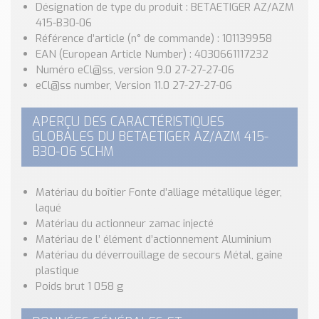
Nos Réalisations
Désignation de type du produit : BETAETIGER AZ/AZM
415-B30-06
Conseils et Actualités
Référence d’article (n° de commande) : 101139958
Catalogue des essentiels pour les brasseries et micro-
EAN (European Article Number) : 4030661117232
brasseries
Numéro eCl@ss, version 9.0 27-27-27-06
eCl@ss number, Version 11.0 27-27-27-06
Contact & Devis
Devis, Tarifs, Renseignements techniques
APERÇU DES CARACTÉRISTIQUES
GLOBALES DU BETAETIGER AZ/AZM 415-
B30-06 SCHM
Matériau du boîtier Fonte d’alliage métallique léger,
laqué
Matériau du actionneur zamac injecté
Matériau de l’ élément d’actionnement Aluminium
Matériau du déverrouillage de secours Métal, gaine
plastique
Poids brut 1 058 g