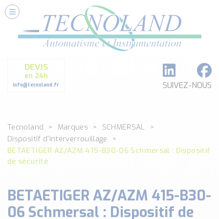
Nos Services
Conseils et Fourniture
Paramétrage et Programmation
DEVIS
Formation et Assistance
en 24h
Architecture I-O Link multi fabricants
SUIVEZ-NOUS
info@tecnoland.fr
Réalisation de SKID Inox
Les Produits
Tecnoland
Marques
SCHMERSAL
Classé par catégorie
Dispositif d'interverrouillage
DEBIT
BETAETIGER AZ/AZM 415-B30-06 Schmersal : Dispositif
DETECTION
de sécurité
ANALYSE PHYSICO-CHIMIQUE
SECURITE MACHINE
BETAETIGER AZ/AZM 415-B30-
ENREGISTREUR + ACQUISITION DE DONNEES
06 Schmersal : Dispositif de
Voir toutes les catégories …