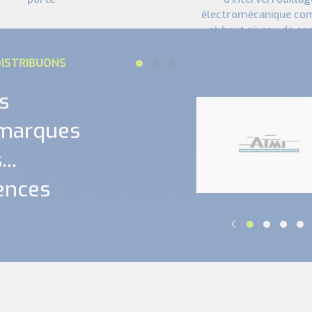
électromécanique co
et haut niveau de co
mécanique
ISTRIBUONS
s
 marques
..
ences