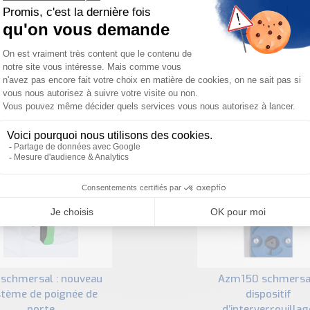
ous sommes à votre disposition pour définir votre projet
PRODUITS SIMILAIRES
azm150 schmersal :
stème de poignée de
dispositif
porte
d’interverrouillag