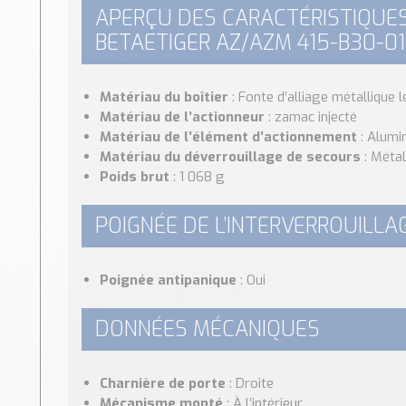
APERÇU DES CARACTÉRISTIQUE
BETAETIGER AZ/AZM 415-B30-01
Matériau du boîtier
: Fonte d’alliage métallique l
Matériau de l’actionneur
: zamac injecté
Matériau de l’élément d’actionnement
: Alumi
Matériau du déverrouillage de secours
: Métal
Poids brut
: 1 068 g
POIGNÉE DE L’INTERVERROUILL
Poignée antipanique
: Oui
DONNÉES MÉCANIQUES
Charnière de porte
: Droite
Mécanisme monté
: À l’intérieur