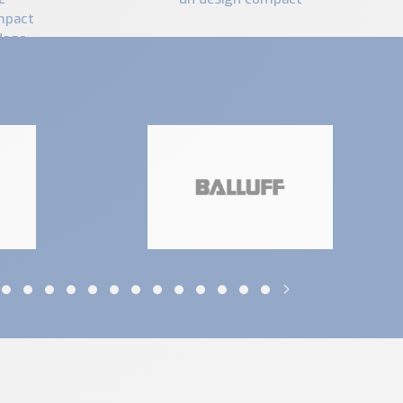
mpact
dage