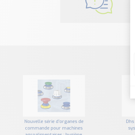
N
nouvelle série d’organes de
dhs schmersal : nouveau
commande pour machines
sy
agroalimentaires : hygiène,