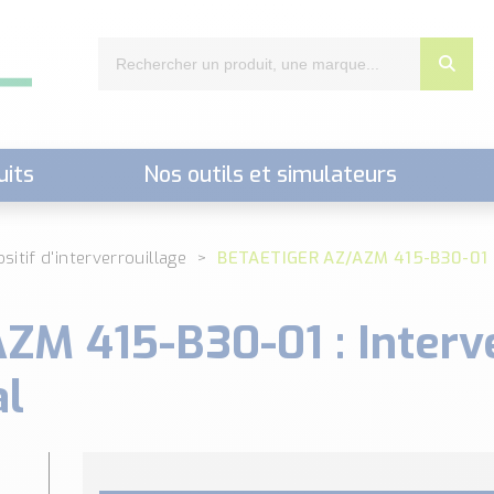
uits
Nos outils et simulateurs
nts,..)
sitif d'interverrouillage
BETAETIGER AZ/AZM 415-B30-01 : 
M 415-B30-01 : Interve
al