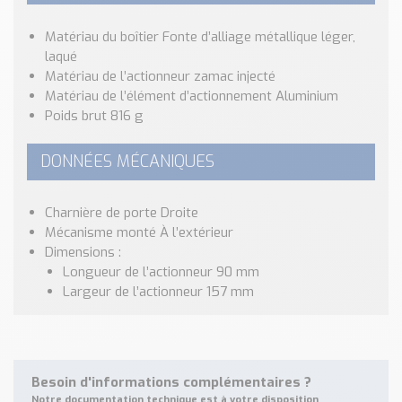
Nos Réalisations
Conseils et Actualités
Matériau du boîtier Fonte d’alliage métallique léger,
Catalogue des essentiels pour les brasseries et micro-
laqué
brasseries
Matériau de l’actionneur zamac injecté
Matériau de l’élément d’actionnement Aluminium
Contact & Devis
Poids brut 816 g
Devis, Tarifs, Renseignements techniques
DONNÉES MÉCANIQUES
Charnière de porte Droite
Mécanisme monté À l’extérieur
Dimensions :
Longueur de l’actionneur 90 mm
Largeur de l’actionneur 157 mm
Besoin d'informations complémentaires ?
Notre documentation technique est à votre disposition