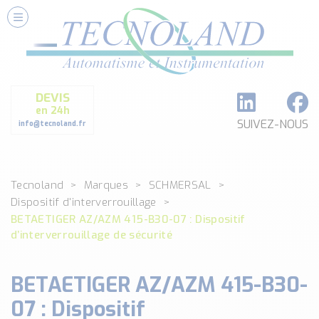
Nos Services
Conseils et Fourniture
Paramétrage et Programmation
DEVIS
Formation et Assistance
en 24h
Architecture I-O Link multi fabricants
SUIVEZ-NOUS
info@tecnoland.fr
Réalisation de SKID Inox
Les Produits
Tecnoland
Marques
SCHMERSAL
Classé par catégorie
Dispositif d'interverrouillage
DEBIT
BETAETIGER AZ/AZM 415-B30-07 : Dispositif
DETECTION
d’interverrouillage de sécurité
ANALYSE PHYSICO-CHIMIQUE
SECURITE MACHINE
BETAETIGER AZ/AZM 415-B30-
ENREGISTREUR + ACQUISITION DE DONNEES
07 : Dispositif
Voir toutes les catégories …