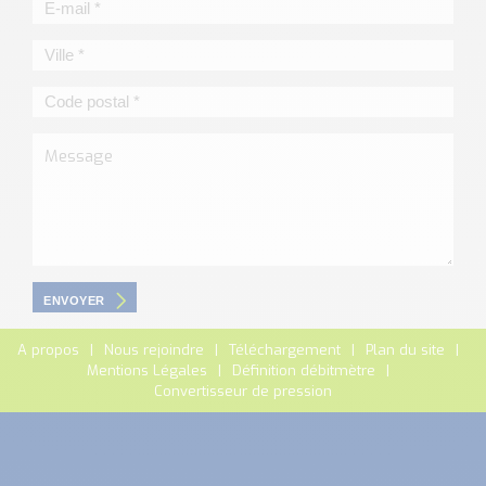
ENVOYER
A propos
Nous rejoindre
Téléchargement
Plan du site
Mentions Légales
Définition débitmètre
Convertisseur de pression