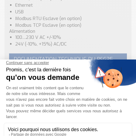
Ethernet
USB
Modbus RTU Esclave (en option)
Modbus TCP Esclave (en option)
Alimentation
100…230 V AC +/-10%
24V (-10%, +15%) AC/DC
DOCUMENTATION TECHNIQUE DU RSG35
Fiche Technique
Enregistreur de Données RSG35
.pdf
Télécharger
DEMANDE DE DEVIS & RENSEIGNEMENTS
Pour plus d’informations sur cet Enregistreur de
Données / Enregistreur Graphique RSG35 Endress
Hauser, vous pouvez contacter nos
équipes techniques
et commerciales
grâce à
notre formulaire de
contact
, par mail à
info@tecnoland.fr
ou par