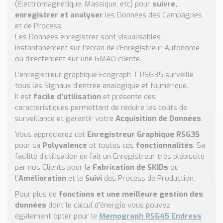
(Électromagnétique, Massique, etc) pour
Nos Réalisations
suivre,
enregistrer et analyser
les Données des Campagnes
Conseils et Actualités
et de Process.
Catalogue des essentiels pour les brasseries et micro-
Les Données enregistrer sont visualisables
brasseries
instantanément sur l’écran de l’Enregistreur Autonome
ou directement sur une GMAO cliente.
Contact & Devis
L’enregistreur graphique Ecograph T RSG35 surveille
Devis, Tarifs, Renseignements techniques
tous les Signaux d’entrée analogique et Numérique.
Il est
facile d’utilisation
et présente des
caractéristiques permettant de réduire les coûts de
surveillance et garantir votre
Acquisition de Données
.
Vous apprécierez cet
Enregistreur Graphique RSG35
pour sa
Polyvalence
et toutes ces
fonctionnalités
. Sa
facilité d’utilisation en fait un Enregistreur très plébiscité
par nos Clients pour la
Fabrication de SKIDs
ou
l’
Amélioration
et le
Suivi
des Process de Production.
Pour plus de
fonctions et une meilleure gestion des
données
dont le calcul d’énergie vous pouvez
également opter pour le
Memograph RSG45 Endress