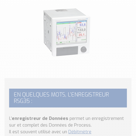
Classé par marque
ENDRESS+HAUSER
SICK
RED LION
SCHMERSAL
IDEM SAFETY
Voir toutes les marques …
Nos outils et simulateurs
Téléchargement (Logiciels, Documents,..)
Formulaire sonde température
Convertisseur de pression
EN QUELQUES MOTS, L’ENREGISTREUR
RSG35 :
Formulaire Débitmètre
Calculateur maintien en température
Calculateur Chauffage/Liquide/Gaz
L’
enregistreur de Données
permet un enregistrement
sur et complet des Données de Process.
Blog
Il est souvent utilisé avec un
Débitmètre