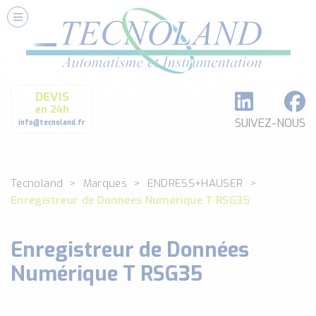
Nos Services
Conseils et Fourniture
Paramétrage et Programmation
DEVIS
Formation et Assistance
en 24h
Architecture I-O Link multi fabricants
SUIVEZ-NOUS
info@tecnoland.fr
Réalisation de SKID Inox
Les Produits
Tecnoland
Marques
ENDRESS+HAUSER
Classé par catégorie
Enregistreur de Données Numérique T RSG35
DEBIT
DETECTION
Enregistreur de Données
ANALYSE PHYSICO-CHIMIQUE
SECURITE MACHINE
Numérique T RSG35
ENREGISTREUR + ACQUISITION DE DONNEES
Voir toutes les catégories …