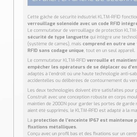
Cette gâche de sécurité indsutriel KLTM-RFID fonct
verrouillage solenoide avec un code RFID intégr
Le commutateur de verrouillage de protection KLTM-
sécurité de type languette
qui intègre une technol
(système de cames), mais
comprend en outre une 
RFID sans codage unique
, tout en un seul appareil.
Le commutateur KLTM-RFID
verrouille et maintie
empêcher les opérateurs de se déplacer ou d’e
adaptés à l’endroit où une haute technologie anti-sa
accidentelles ou délibérées de contournement du verr
Les deux technologies doivent être satisfaites pour
Construit avec une conception robuste en corps mou
maintien de 2000N pour garder les portes de garde 
aient été supprimés, le KLTM-RFID est adapté à la majo
La
protection de l’enceinte IP67 est maintenue p
fixations métalliques
.
Conçu avec un profil bas et des fixations sur un cent