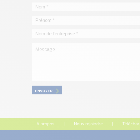
ENVOYER
A propos
Nous rejoindre
Télécha