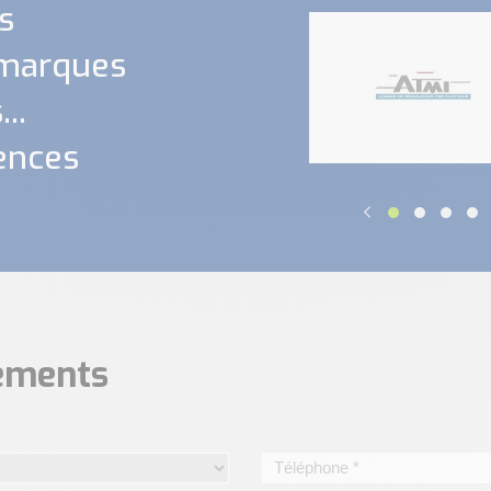
s
 marques
..
ences
nements