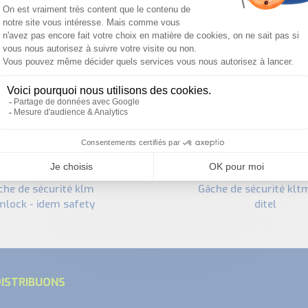
PRODUITS SIMILAIRES
gâche de sécurité kltm-rfid
mlock - idem safety
ditel
ISTRIBUONS