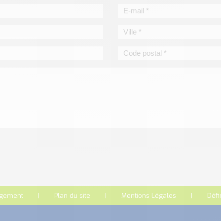
rgement
Plan du site
Mentions Légales
Défi