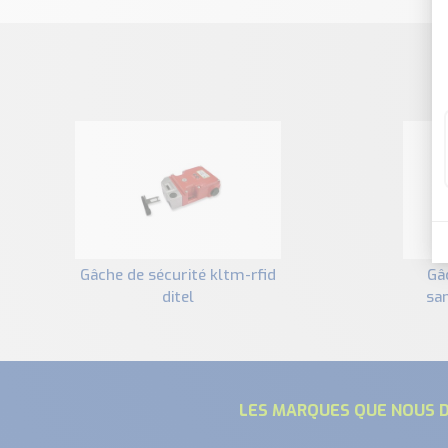
gâche de sécurité kltm-rfid
gâche de sécurité klm
ditel
sa
LES MARQUES QUE NOUS D