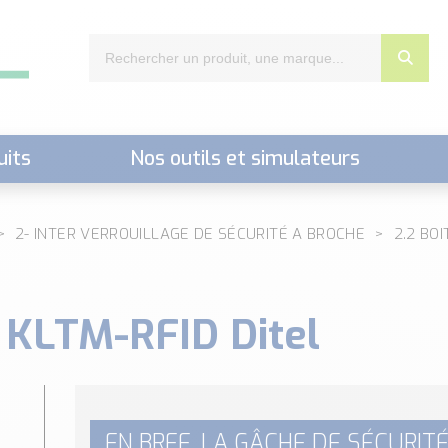
uits
Nos outils et simulateurs
nts,..)
2- INTER VERROUILLAGE DE SÉCURITÉ A BROCHE
2.2 BO
 KLTM-RFID Ditel
EN BREF, LA GÂCHE DE SÉCURITÉ