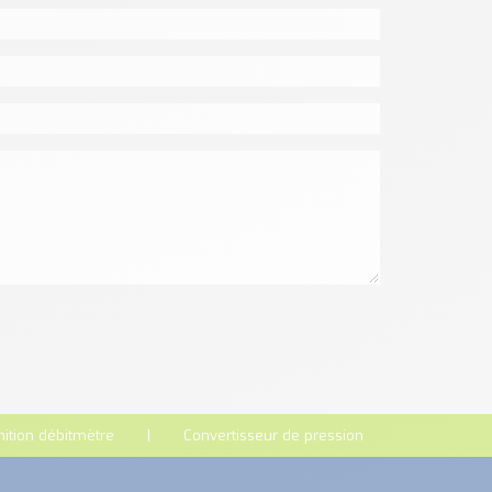
nition débitmètre
Convertisseur de pression