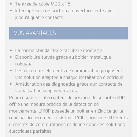
Nos Réalisations
1 entrée de câble M20 x 1,5
Conseils et Actualités
Interrupteur à ressort ou à ouverture lente avec
jusqu’à quatre contacts
Catalogue des essentiels pour les brasseries et micro-
brasseries
VOS AVANTAGES :
Contact & Devis
Devis, Tarifs, Renseignements techniques
La forme standardisée facilite le montage
Disponibilité élevée grâce au boîtier métallique
robuste
Les différents éléments de commutation proposent
une solution adaptée à chaque installation électrique
Amélioration des diagnostics grâce aux contacts de
signalisation supplémentaires
Pour résumer, l’interrupteur de position de sécurité i110P
offre une mesure précise de la détection de
mouvements. L’i110P possède un boitier en Zinc ce qui le
rend particulièrement résistant. L’i110P possède différents
éléments de commutations et donne donc des solutions
électriques parfaites.