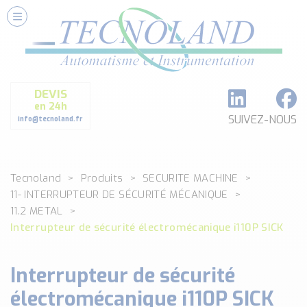
Nos Services
Conseils et Fourniture
Paramétrage et Programmation
DEVIS
Formation et Assistance
en 24h
Architecture I-O Link multi fabricants
SUIVEZ-NOUS
info@tecnoland.fr
Réalisation de SKID Inox
Les Produits
Tecnoland
Produits
SECURITE MACHINE
Classé par catégorie
11- INTERRUPTEUR DE SÉCURITÉ MÉCANIQUE
DEBIT
11.2 METAL
DETECTION
Interrupteur de sécurité électromécanique i110P SICK
ANALYSE PHYSICO-CHIMIQUE
SECURITE MACHINE
Interrupteur de sécurité
ENREGISTREUR + ACQUISITION DE DONNEES
électromécanique i110P SICK
Voir toutes les catégories …