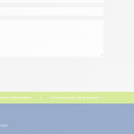
nition débitmètre
Convertisseur de pression
Erdre