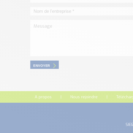
ENVOYER
A propos
Nous rejoindre
Télécha
SIEG