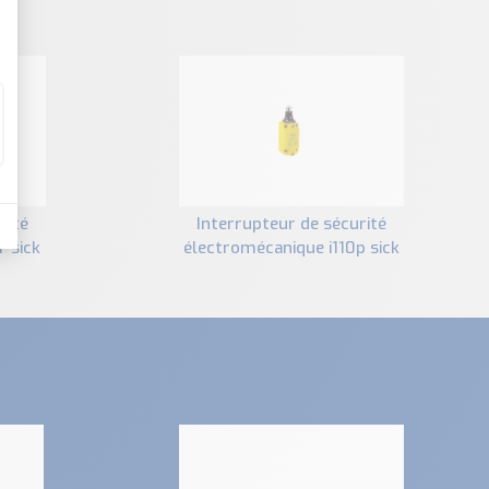
interrupteur de sécurité
r sick
électromécanique i110p sick