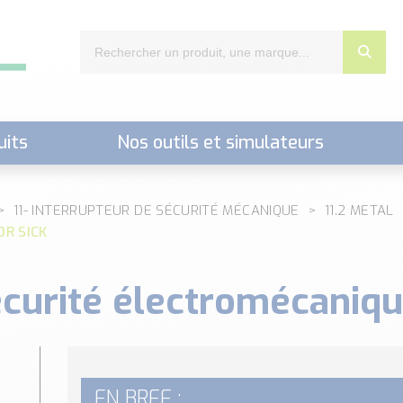
uits
Nos outils et simulateurs
nts,..)
11- INTERRUPTEUR DE SÉCURITÉ MÉCANIQUE
11.2 METAL
0R SICK
écurité électromécaniqu
EN BREF :