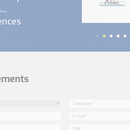
..
ences
nements