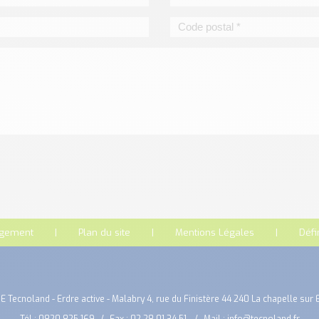
rgement
Plan du site
Mentions Légales
Défi
E Tecnoland - Erdre active - Malabry 4, rue du Finistère 44 240 La chapelle sur 