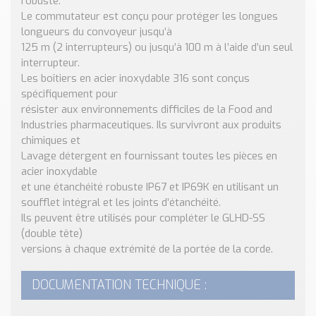
robuste.
Nos Réalisations
Le commutateur est conçu pour protéger les longues
Conseils et Actualités
longueurs du convoyeur jusqu’à
Catalogue des essentiels pour les brasseries et micro-
125 m (2 interrupteurs) ou jusqu’à 100 m à l’aide d’un seul
brasseries
interrupteur.
Les boîtiers en acier inoxydable 316 sont conçus
Contact & Devis
spécifiquement pour
Devis, Tarifs, Renseignements techniques
résister aux environnements difficiles de la Food and
Industries pharmaceutiques. Ils survivront aux produits
chimiques et
Lavage détergent en fournissant toutes les pièces en
acier inoxydable
et une étanchéité robuste IP67 et IP69K en utilisant un
soufflet intégral et les joints d’étanchéité.
Ils peuvent être utilisés pour compléter le GLHD-SS
(double tête)
versions à chaque extrémité de la portée de la corde.
DOCUMENTATION TECHNIQUE :