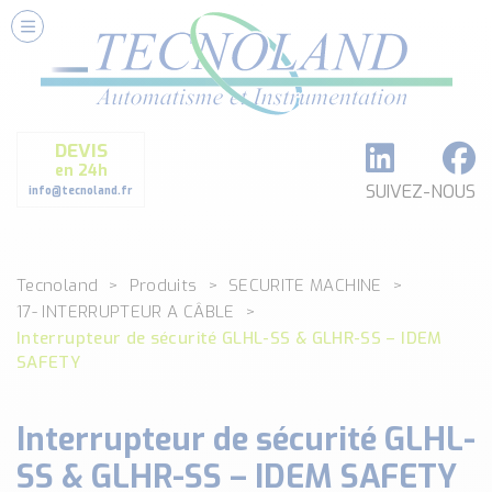
Nos Services
Conseils et Fourniture
Paramétrage et Programmation
DEVIS
Formation et Assistance
en 24h
Architecture I-O Link multi fabricants
SUIVEZ-NOUS
info@tecnoland.fr
Réalisation de SKID Inox
Les Produits
Tecnoland
Produits
SECURITE MACHINE
Classé par catégorie
17- INTERRUPTEUR A CÂBLE
DEBIT
Interrupteur de sécurité GLHL-SS & GLHR-SS – IDEM
DETECTION
SAFETY
ANALYSE PHYSICO-CHIMIQUE
SECURITE MACHINE
Interrupteur de sécurité GLHL-
ENREGISTREUR + ACQUISITION DE DONNEES
SS & GLHR-SS – IDEM SAFETY
Voir toutes les catégories …