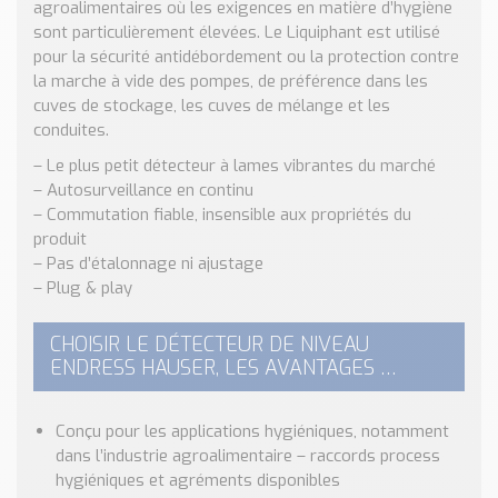
agroalimentaires où les exigences en matière d’hygiène
Nos Réalisations
sont particulièrement élevées. Le Liquiphant est utilisé
Conseils et Actualités
pour la sécurité antidébordement ou la protection contre
Catalogue des essentiels pour les brasseries et micro-
la marche à vide des pompes, de préférence dans les
brasseries
cuves de stockage, les cuves de mélange et les
conduites.
Contact & Devis
– Le plus petit détecteur à lames vibrantes du marché
Devis, Tarifs, Renseignements techniques
– Autosurveillance en continu
– Commutation fiable, insensible aux propriétés du
produit
– Pas d’étalonnage ni ajustage
– Plug & play
CHOISIR LE DÉTECTEUR DE NIVEAU
ENDRESS HAUSER, LES AVANTAGES …
Conçu pour les applications hygiéniques, notamment
dans l’industrie agroalimentaire – raccords process
hygiéniques et agréments disponibles