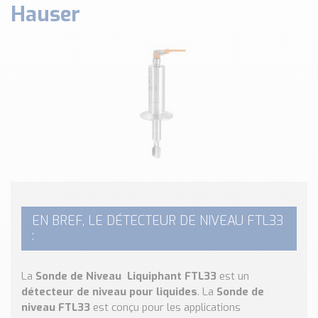
Hauser
Classé par marque
ENDRESS+HAUSER
SICK
RED LION
SCHMERSAL
IDEM SAFETY
Voir toutes les marques …
Nos outils et simulateurs
Téléchargement (Logiciels, Documents,..)
Formulaire sonde température
Convertisseur de pression
EN BREF, LE DÉTECTEUR DE NIVEAU FTL33
:
Formulaire Débitmètre
Calculateur maintien en température
Calculateur Chauffage/Liquide/Gaz
La
Sonde de Niveau Liquiphant
FTL33
est un
détecteur de niveau pour liquides
. La
Sonde de
Blog
niveau
FTL33
est conçu pour les applications