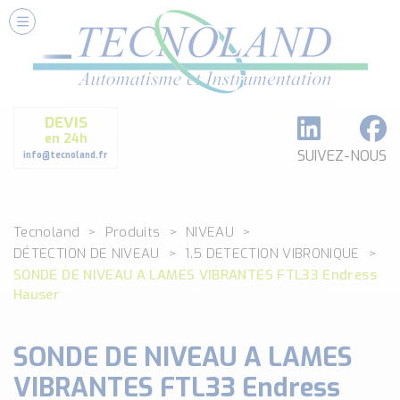
Nos Services
Conseils et Fourniture
Paramétrage et Programmation
DEVIS
Formation et Assistance
en 24h
Architecture I-O Link multi fabricants
SUIVEZ-NOUS
info@tecnoland.fr
Réalisation de SKID Inox
Les Produits
Tecnoland
Produits
NIVEAU
Classé par catégorie
DÉTECTION DE NIVEAU
1.5 DETECTION VIBRONIQUE
DEBIT
SONDE DE NIVEAU A LAMES VIBRANTES FTL33 Endress
DETECTION
Hauser
ANALYSE PHYSICO-CHIMIQUE
SECURITE MACHINE
SONDE DE NIVEAU A LAMES
ENREGISTREUR + ACQUISITION DE DONNEES
VIBRANTES FTL33 Endress
Voir toutes les catégories …