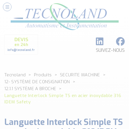
Nos Services
Conseils et Fourniture
Paramétrage et Programmation
DEVIS
Formation et Assistance
en 24h
Architecture I-O Link multi fabricants
SUIVEZ-NOUS
info@tecnoland.fr
Réalisation de SKID Inox
Les Produits
Tecnoland
Produits
SECURITE MACHINE
Classé par catégorie
12- SYSTÈME DE CONSIGNATION
DEBIT
12.1.1 SYSTÈME A BROCHE
DETECTION
Languette Interlock Simple TS en acier inoxydable 316
ANALYSE PHYSICO-CHIMIQUE
IDEM Safety
SECURITE MACHINE
ENREGISTREUR + ACQUISITION DE DONNEES
Languette Interlock Simple TS
Voir toutes les catégories …