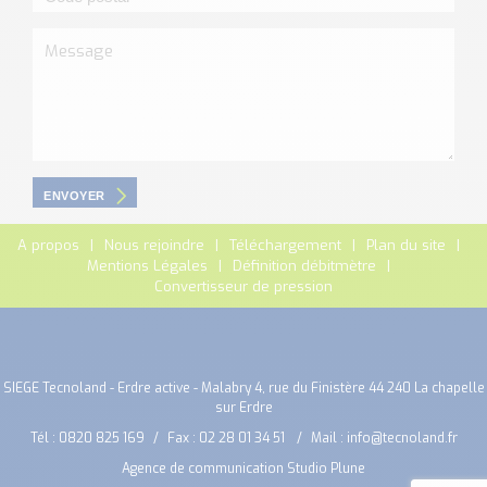
ENVOYER
A propos
Nous rejoindre
Téléchargement
Plan du site
Mentions Légales
Définition débitmètre
Convertisseur de pression
SIEGE Tecnoland - Erdre active - Malabry 4, rue du Finistère 44 240 La chapelle
sur Erdre
Tél :
0820 825 169
Fax : 02 28 01 34 51
Mail :
info@tecnoland.fr
Agence de communication Studio Plune