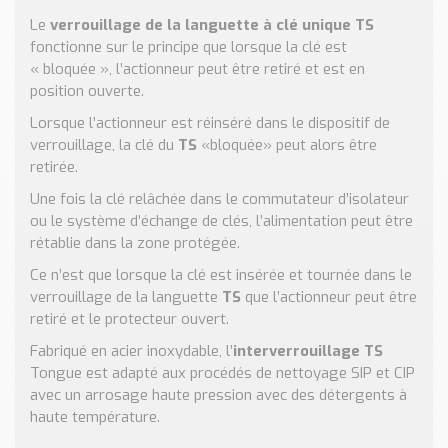
Nos Réalisations
Le
verrouillage de la languette à clé unique TS
Conseils et Actualités
fonctionne sur le principe que lorsque la clé est
Catalogue des essentiels pour les brasseries et micro-
« bloquée », l’actionneur peut être retiré et est en
brasseries
position ouverte.
Lorsque l’actionneur est réinséré dans le dispositif de
Contact & Devis
verrouillage, la clé du
TS
«bloquée» peut alors être
Devis, Tarifs, Renseignements techniques
retirée.
Une fois la clé relâchée dans le commutateur d’isolateur
ou le système d’échange de clés, l’alimentation peut être
rétablie dans la zone protégée.
Ce n’est que lorsque la clé est insérée et tournée dans le
verrouillage de la languette
TS
que l’actionneur peut être
retiré et le protecteur ouvert.
Fabriqué en acier inoxydable, l’
interverrouillage TS
Tongue est adapté aux procédés de nettoyage SIP et CIP
avec un arrosage haute pression avec des détergents à
haute température.