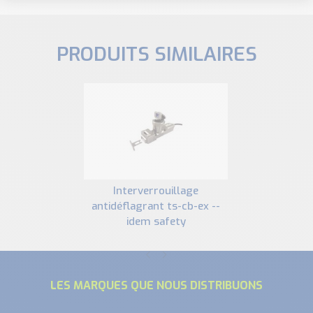
PRODUITS SIMILAIRES
interverrouillage
antidéflagrant ts-cb-ex --
idem safety
LES MARQUES QUE NOUS DISTRIBUONS