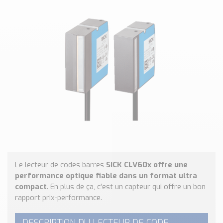
Classé par marque
ENDRESS+HAUSER
SICK
RED LION
SCHMERSAL
IDEM SAFETY
Voir toutes les marques …
Nos outils et simulateurs
Téléchargement (Logiciels, Documents,..)
Formulaire sonde température
Convertisseur de pression
Le lecteur de codes barres
SICK CLV60x offre une
Formulaire Débitmètre
performance optique fiable dans un format ultra
Calculateur maintien en température
compact
. En plus de ça, c’est un capteur qui offre un bon
Calculateur Chauffage/Liquide/Gaz
rapport prix-performance.
Blog