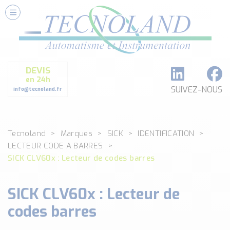
Nos Services
Conseils et Fourniture
Paramétrage et Programmation
DEVIS
Formation et Assistance
en 24h
Architecture I-O Link multi fabricants
SUIVEZ-NOUS
info@tecnoland.fr
Réalisation de SKID Inox
Les Produits
Tecnoland
Marques
SICK
IDENTIFICATION
Classé par catégorie
LECTEUR CODE A BARRES
DEBIT
SICK CLV60x : Lecteur de codes barres
DETECTION
ANALYSE PHYSICO-CHIMIQUE
SICK CLV60x : Lecteur de
SECURITE MACHINE
ENREGISTREUR + ACQUISITION DE DONNEES
codes barres
Voir toutes les catégories …