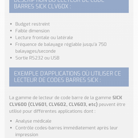
DESCRIPTION DU LECTEUR DE CODE
Nos Réalisations
BARRES SICK CLV60X :
Conseils et Actualités
Catalogue des essentiels pour les brasseries et micro-
Budget restreint
brasseries
Faible dimension
Lecture frontale ou latérale
Contact & Devis
Fréquence de balayage réglable jusqu’à 750
Devis, Tarifs, Renseignements techniques
balayages/seconde
Sortie RS232 ou USB
EXEMPLE D’APPLICATIONS OÙ UTILISER CE
LECTEUR DE CODES BARRES SICK :
La gamme de lecteur de code barre de la gamme
SICK
CLV600 (CLV601, CLV602, CLV603, etc)
peuvent être
utilisé pour différentes applications dont :
Analyse médicale
Contrôle codes-barres immédiatement après leur
impression