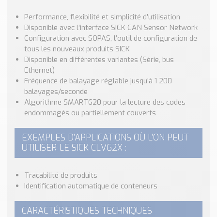
Nos Réalisations
Conseils et Actualités
Performance, flexibilité et simplicité d’utilisation
Disponible avec l’interface SICK CAN Sensor Network
Catalogue des essentiels pour les brasseries et micro-
Configuration avec SOPAS, l’outil de configuration de
brasseries
tous les nouveaux produits SICK
Disponible en différentes variantes (Série, bus
Contact & Devis
Ethernet)
Devis, Tarifs, Renseignements techniques
Fréquence de balayage réglable jusqu’à 1 200
balayages/seconde
Algorithme SMART620 pour la lecture des codes
endommagés ou partiellement couverts
EXEMPLES D’APPLICATIONS OÙ L’ON PEUT
UTILISER LE SICK CLV62X :
Traçabilité de produits
Identification automatique de conteneurs
CARACTÉRISTIQUES TECHNIQUES