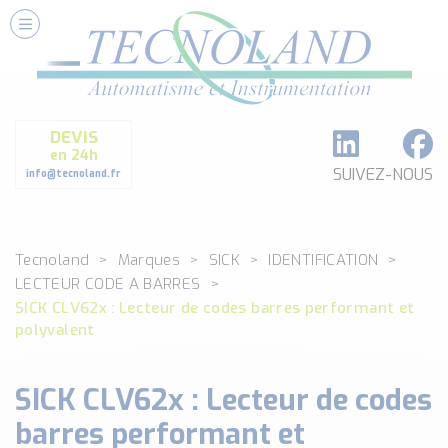
Nos Services
Conseils et Fourniture
Paramétrage et Programmation
DEVIS
Formation et Assistance
en 24h
Architecture I-O Link multi fabricants
SUIVEZ-NOUS
info@tecnoland.fr
Réalisation de SKID Inox
Les Produits
Tecnoland
Marques
SICK
IDENTIFICATION
Classé par catégorie
LECTEUR CODE A BARRES
DEBIT
SICK CLV62x : Lecteur de codes barres performant et
DETECTION
polyvalent
ANALYSE PHYSICO-CHIMIQUE
SECURITE MACHINE
SICK CLV62x : Lecteur de codes
ENREGISTREUR + ACQUISITION DE DONNEES
barres performant et
Voir toutes les catégories …