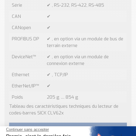
Série
✔ , RS-232, RS-422, RS-485
CAN
✔
CANopen
✔
PROFIBUS DP
✔ , en option via un module de bus de
terrain externe
DeviceNet™
✔ , en option via un module de
connexion externe
Ethernet
✔ , TCP/IP
EtherNet/IP™
✔
Poids
205 g … 854 g
Tableau des caractéristiques techniques du lecteur de
codes-barres SICK CLV62x
DOCUMENTATION TECHNIQUE :