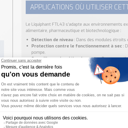
APPLICATIONS OÙ UTILISER CET
Le Liquiphant FTL43 s’adapte aux environnements ex
alimentaire, pharmaceutique et biotechnologique :
Détection de niveau
: Dans des modules étroits 
Protection contre le fonctionnement à sec
: D
pompe.
Surveillance des débordements
: Pour garantir
réservoirs.
Détection de liquides à densité variable
: Perm
aux caractéristiques changeantes.
Besoin d'aide pour choisir votre produit ?