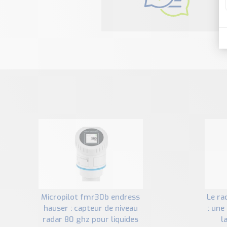
N
micropilot fmr30b endress
le radar micropilot fmr63b
hauser : capteur de niveau
: une
radar 80 ghz pour liquides
l