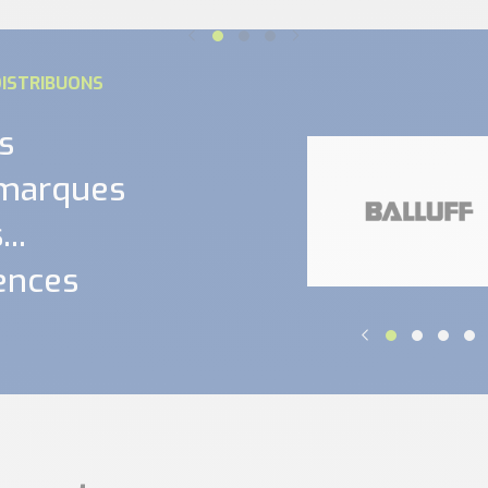
ISTRIBUONS
s
 marques
..
ences