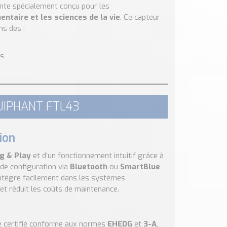
nte spécialement conçu pour les
ntaire et les sciences de la vie
. Ce capteur
ns des :
es
UIPHANT FTL43
tion
g & Play
et d’un fonctionnement intuitif grâce à
é de configuration via
Bluetooth
ou
SmartBlue
s’intègre facilement dans les systèmes
n et réduit les coûts de maintenance.
ue certifié conforme aux normes
EHEDG
et
3-A
,