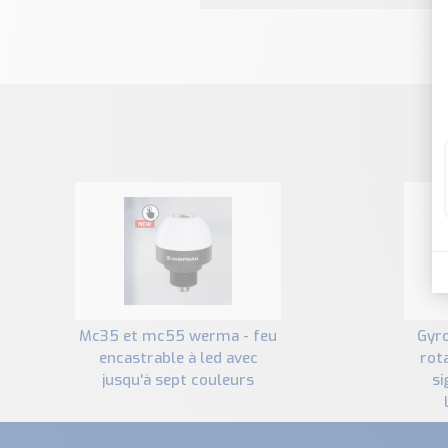
mc35 et mc55 werma - feu
gyrophare led 883 et feu
encastrable à led avec
rota
jusqu'à sept couleurs
si