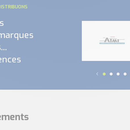
ISTRIBUONS
s
 marques
..
ences
nements