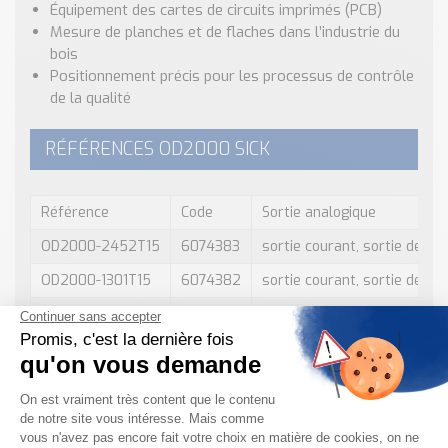
Équipement des cartes de circuits imprimés (PCB)
Mesure de planches et de flaches dans l’industrie du
bois
Positionnement précis pour les processus de contrôle
de la qualité
RÉFÉRENCES OD2000 SICK
Référence
Code
Sortie analogique
OD2000-2452T15
6074383
sortie courant, sortie de te
OD2000-1301T15
6074382
sortie courant, sortie de te
OD2000-7002T15
6074385
sortie courant, sortie de te
OD2000-3502T15
6074384
sortie courant, sortie de te
OD2000-0501T15
6074381
sortie courant, sortie de te
OD2000-0301T15
6074380
sortie courant, sortie de te