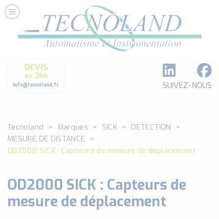
Nos Services
Conseils et Fourniture
Paramétrage et Programmation
DEVIS
Formation et Assistance
en 24h
Architecture I-O Link multi fabricants
SUIVEZ-NOUS
info@tecnoland.fr
Réalisation de SKID Inox
Les Produits
Tecnoland
Marques
SICK
DETECTION
Classé par catégorie
MESURE DE DISTANCE
DEBIT
OD2000 SICK : Capteurs de mesure de déplacement
DETECTION
ANALYSE PHYSICO-CHIMIQUE
OD2000 SICK : Capteurs de
SECURITE MACHINE
ENREGISTREUR + ACQUISITION DE DONNEES
mesure de déplacement
Voir toutes les catégories …