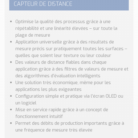
Nos Réalisations
CAPTEUR DE DISTANCE
Conseils et Actualités
Catalogue des essentiels pour les brasseries et micro-
Optimise la qualité des processus grâce à une
brasseries
répétabilité et une linéarité élevées – sur toute la
plage de mesure
Contact & Devis
Application universelle grâce à des résultats de
Devis, Tarifs, Renseignements techniques
mesure précis sur pratiquement toutes les surfaces –
quelles que soient leur texture ou leur couleur
Des valeurs de distance fiables dans chaque
application grâce à des filtres de valeurs de mesure et
des algorithmes d’évaluation intelligents
Une solution très économique, même pour les
applications les plus exigeantes
Configuration simple et pratique via l’écran OLED ou
un logiciel
Mise en service rapide grâce à un concept de
fonctionnement intuitif
Permet des débits de production importants grâce à
une fréquence de mesure très élevée