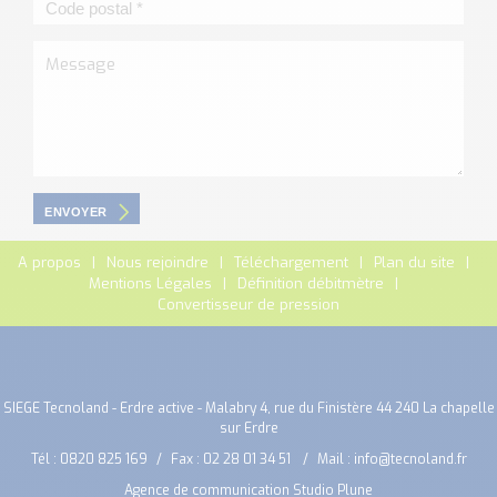
ENVOYER
A propos
Nous rejoindre
Téléchargement
Plan du site
Mentions Légales
Définition débitmètre
Convertisseur de pression
SIEGE Tecnoland - Erdre active - Malabry 4, rue du Finistère 44 240 La chapelle
sur Erdre
Tél :
0820 825 169
Fax : 02 28 01 34 51
Mail :
info@tecnoland.fr
Agence de communication Studio Plune