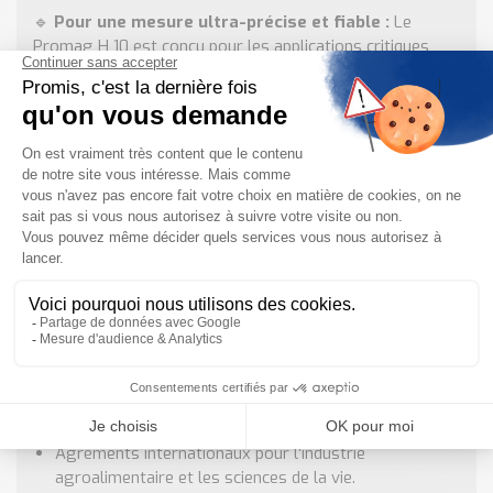
🔹
Pour une mesure ultra-précise et fiable :
Le
Promag H 10 est conçu pour les applications critiques
dans les industries agroalimentaire et des sciences de la
vie, où la précision et la fiabilité sont essentielles.
🔹
Pour une installation et une maintenance
simplifiées :
Technologie flexible (raccords fixés ou brides
tournantes) et protection anticorrosion pour une
durabilité accrue.
Configuration rapide via le serveur web intégré, sans
besoin de logiciel supplémentaire.
🔹
Pour une intégration système optimale :
Transmetteur optimisé avec options de
communication HART, Modbus RS485, et IO-Link, idéal
pour les installations complexes.
🔹
Pour une conformité et une sécurité maximales :
Agréments internationaux pour l’industrie
agroalimentaire et les sciences de la vie.