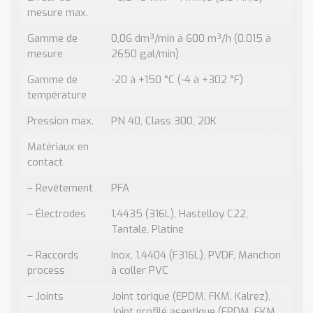
mesure max.
Gamme de
0,06 dm³/min à 600 m³/h (0.015 à
mesure
2650 gal/min)
Gamme de
-20 à +150 °C (-4 à +302 °F)
température
Pression max.
PN 40, Class 300, 20K
Matériaux en
contact
– Revêtement
PFA
– Électrodes
1.4435 (316L), Hastelloy C22,
Tantale, Platine
– Raccords
Inox, 1.4404 (F316L), PVDF, Manchon
process
à coller PVC
– Joints
Joint torique (EPDM, FKM, Kalrez),
Joint profilé aseptique (EPDM, FKM,