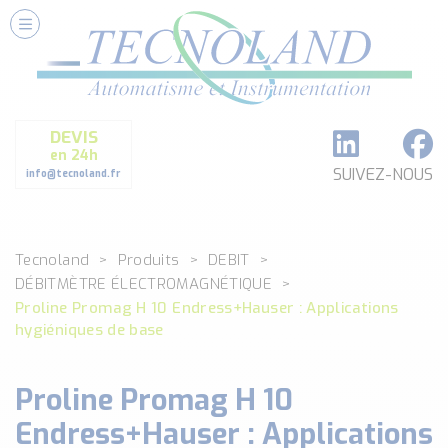
Nos Services
Conseils et Fourniture
Paramétrage et Programmation
DEVIS
Formation et Assistance
en 24h
Architecture I-O Link multi fabricants
SUIVEZ-NOUS
info@tecnoland.fr
Réalisation de SKID Inox
Les Produits
Tecnoland
Produits
DEBIT
Classé par catégorie
DÉBITMÈTRE ÉLECTROMAGNÉTIQUE
DEBIT
Proline Promag H 10 Endress+Hauser : Applications
DETECTION
hygiéniques de base
ANALYSE PHYSICO-CHIMIQUE
SECURITE MACHINE
Proline Promag H 10
ENREGISTREUR + ACQUISITION DE DONNEES
Endress+Hauser : Applications
Voir toutes les catégories …