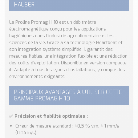
Nos Réalisations
HAUSER
Conseils et Actualités
Catalogue des essentiels pour les brasseries et micro-
Le Proline Promag H 10 est un débitmètre
brasseries
électromagnétique conçu pour les applications
hygiéniques dans l’industrie agroalimentaire et les
Contact & Devis
sciences de la vie. Grâce à sa technologie Heartbeat et
Devis, Tarifs, Renseignements techniques
son intégration système simplifiée, il garantit des
mesures fiables, une intégration flexible et une réduction
des coûts d’exploitation. Disponible en version compacte,
il s’adapte à tous les types d’installations, y compris les
environnements exigeants.
PRINCIPAUX AVANTAGES À UTILISER CETTE
GAMME PROMAG H 10
✅
Précision et fiabilité optimales :
Erreur de mesure standard : ±0,5 % v.m. ± 1 mm/s
(0.04 in/s).