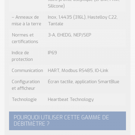
Silicone)
– Anneaux de
Inox, 1.4435 (316L), Hastelloy C22,
mise à la terre
Tantale
Normes et
3-A, EHEDG, NEP/SEP
certifications
Indice de
IP69
protection
Communication
HART, Modbus RS485, IO-Link
Configuration
Écran tactile, application SmartBlue
et afficheur
Technologie
Heartbeat Technology
POURQUOI UTILISER CETTE GAMME DE
DÉBITMÈTRE ?