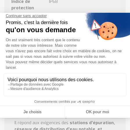
Indice de
IP68
protection
Boîtier
Double compartiment avec 3 E/S
Afficheur
Rétroéclairé, tactile, Wi-Fi, option
séparée
Agréments
Eau potable (MI-001/OIML R49),
zones explosibles
Technologie
Heartbeat Technology
POURQUOI UTILISER CETTE GAMME DE
DÉBITMÈTRE ?
Pour les applications critiques
: Le
Promag W300
est conçu pour les
secteurs de l’eau et des eaux
usées
, où la fiabilité et la précision sont essentielles.
Il répond aux exigences des
stations d’épuration,
réseaux de distribution d’eau potable, et