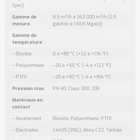
Spec)
Gamme de
0,5 m³/h à 263 000 m³/h (2,5
mesure
gal/min à 1 665 Mgal/j)
Gamme de
température
– Ébonite
0 à +80 °C (+32 à +176 °F)
– Polyuréthane
–20 à +50 °C (–4 à +122 °F)
– PTFE
–20 à +90 °C (–4 à +194 °F)
Pression max.
PN 40, Class 300, 20K
Matériaux en
contact
– Revêtement
Ébonite, Polyuréthane, PTFE
– Électrodes
1.4435 (316L), Alloy C22, Tantale