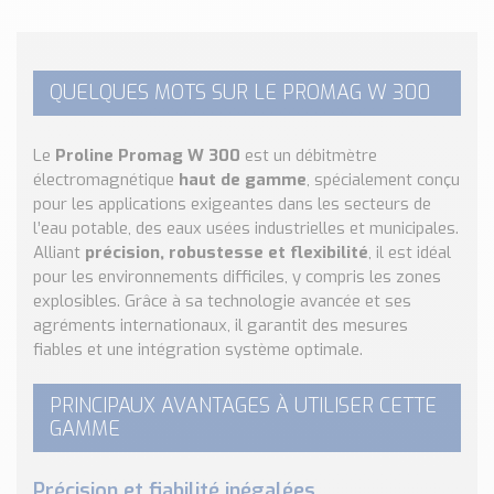
Nos Réalisations
Conseils et Actualités
Catalogue des essentiels pour les brasseries et micro-
QUELQUES MOTS SUR LE PROMAG W 300
brasseries
Contact & Devis
Le
Proline Promag W 300
est un débitmètre
Devis, Tarifs, Renseignements techniques
électromagnétique
haut de gamme
, spécialement conçu
pour les applications exigeantes dans les secteurs de
l’eau potable, des eaux usées industrielles et municipales.
Alliant
précision, robustesse et flexibilité
, il est idéal
pour les environnements difficiles, y compris les zones
explosibles. Grâce à sa technologie avancée et ses
agréments internationaux, il garantit des mesures
fiables et une intégration système optimale.
PRINCIPAUX AVANTAGES À UTILISER CETTE
GAMME
Précision et fiabilité inégalées