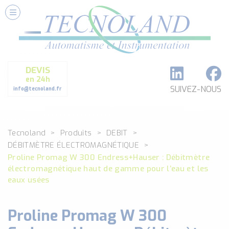
Nos Services
Conseils et Fourniture
Paramétrage et Programmation
DEVIS
Formation et Assistance
en 24h
Architecture I-O Link multi fabricants
SUIVEZ-NOUS
info@tecnoland.fr
Réalisation de SKID Inox
Les Produits
Tecnoland
Produits
DEBIT
Classé par catégorie
DÉBITMÈTRE ÉLECTROMAGNÉTIQUE
DEBIT
Proline Promag W 300 Endress+Hauser : Débitmètre
DETECTION
électromagnétique haut de gamme pour l’eau et les
ANALYSE PHYSICO-CHIMIQUE
eaux usées
SECURITE MACHINE
ENREGISTREUR + ACQUISITION DE DONNEES
Proline Promag W 300
Voir toutes les catégories …