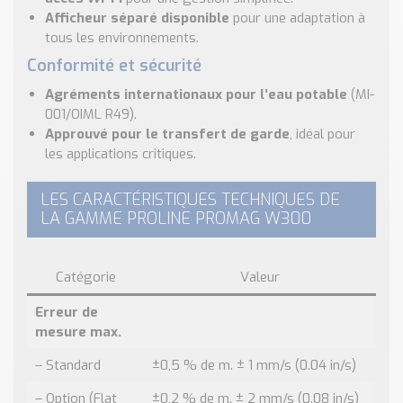
Afficheur séparé disponible
pour une adaptation à
tous les environnements.
Conformité et sécurité
Agréments internationaux pour l’eau potable
(MI-
001/OIML R49).
Approuvé pour le transfert de garde
, idéal pour
les applications critiques.
LES CARACTÉRISTIQUES TECHNIQUES DE
LA GAMME PROLINE PROMAG W300
Catégorie
Valeur
Erreur de
mesure max.
– Standard
±0,5 % de m. ± 1 mm/s (0.04 in/s)
– Option (Flat
±0,2 % de m. ± 2 mm/s (0.08 in/s)