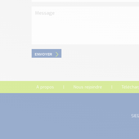
ENVOYER
A propos
Nous rejoindre
Télécha
SIEG