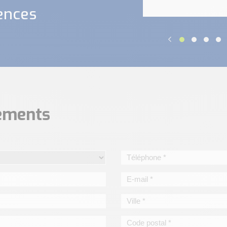
ences
nements