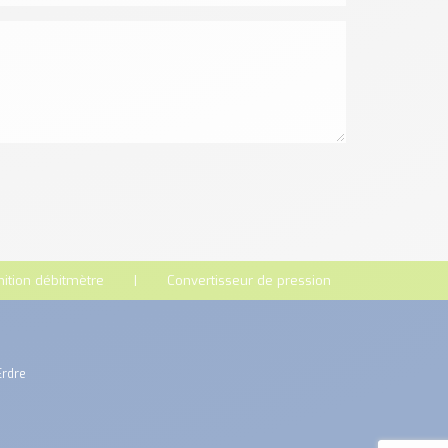
nition débitmètre
Convertisseur de pression
Erdre