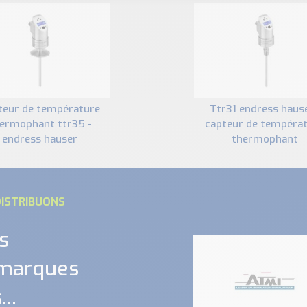
ttr31 endress hauser :
ermophant ttr35 -
capteur de tempéra
endress hauser
thermophant
ISTRIBUONS
s
 marques
..