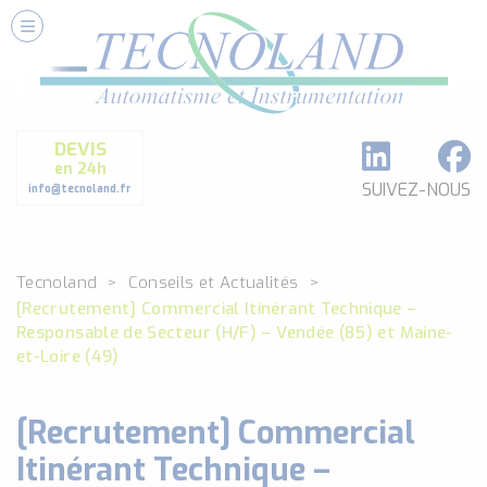
Nos Services
Conseils et Fourniture
Paramétrage et Programmation
DEVIS
Formation et Assistance
en 24h
Architecture I-O Link multi fabricants
SUIVEZ-NOUS
info@tecnoland.fr
Réalisation de SKID Inox
Les Produits
Tecnoland
Conseils et Actualités
Classé par catégorie
[Recrutement] Commercial Itinérant Technique –
DEBIT
Responsable de Secteur (H/F) – Vendée (85) et Maine-
DETECTION
et-Loire (49)
ANALYSE PHYSICO-CHIMIQUE
SECURITE MACHINE
[Recrutement] Commercial
ENREGISTREUR + ACQUISITION DE DONNEES
Itinérant Technique –
Voir toutes les catégories …