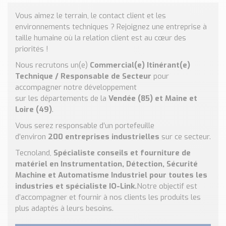
Nos Réalisations
Vous aimez le terrain, le contact client et les
Conseils et Actualités
environnements techniques ? Rejoignez une entreprise à
Catalogue des essentiels pour les brasseries et micro-
taille humaine où la relation client est au cœur des
brasseries
priorités !
Contact & Devis
Nous recrutons un(e)
Commercial(e) Itinérant(e)
Technique / Responsable de Secteur
pour
Devis, Tarifs, Renseignements techniques
accompagner notre développement
sur les départements de la
Vendée (85) et Maine et
Loire (49)
.
Vous serez responsable d’un portefeuille
d’environ
200 entreprises industrielles
sur ce secteur.
Tecnoland,
Spécialiste conseils et fourniture de
matériel en Instrumentation, Détection, Sécurité
Machine et Automatisme Industriel pour toutes les
industries et spécialiste IO-Link.
Notre objectif est
d’accompagner et fournir à nos clients les produits les
plus adaptés à leurs besoins.