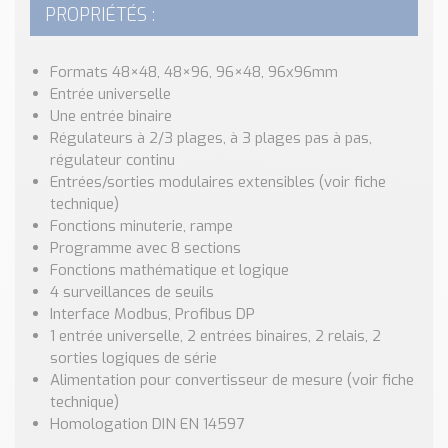
Nos Réalisations
PROPRIÉTÉS :
Conseils et Actualités
Catalogue des essentiels pour les brasseries et micro-
Formats 48×48, 48×96, 96×48, 96x96mm
brasseries
Entrée universelle
Une entrée binaire
Contact & Devis
Régulateurs à 2/3 plages, à 3 plages pas à pas,
Devis, Tarifs, Renseignements techniques
régulateur continu
Entrées/sorties modulaires extensibles (voir fiche
technique)
Fonctions minuterie, rampe
Programme avec 8 sections
Fonctions mathématique et logique
4 surveillances de seuils
Interface Modbus, Profibus DP
1 entrée universelle, 2 entrées binaires, 2 relais, 2
sorties logiques de série
Alimentation pour convertisseur de mesure (voir fiche
technique)
Homologation DIN EN 14597