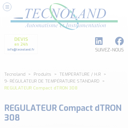
Nos Services
Conseils et Fourniture
Paramétrage et Programmation
DEVIS
Formation et Assistance
en 24h
Architecture I-O Link multi fabricants
SUIVEZ-NOUS
info@tecnoland.fr
Réalisation de SKID Inox
Les Produits
Tecnoland
Produits
TEMPERATURE / H.R
Classé par catégorie
9- RÉGULATEUR DE TEMPÉRATURE STANDARD
DEBIT
REGULATEUR Compact dTRON 308
DETECTION
ANALYSE PHYSICO-CHIMIQUE
REGULATEUR Compact dTRON
SECURITE MACHINE
ENREGISTREUR + ACQUISITION DE DONNEES
308
Voir toutes les catégories …