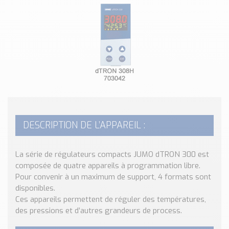
Classé par marque
ENDRESS+HAUSER
SICK
RED LION
SCHMERSAL
IDEM SAFETY
Voir toutes les marques …
Nos outils et simulateurs
DESCRIPTION DE L’APPAREIL :
Téléchargement (Logiciels, Documents,..)
Formulaire sonde température
La série de régulateurs compacts JUMO dTRON 300 est
Convertisseur de pression
composée de quatre appareils à programmation libre.
Formulaire Débitmètre
Pour convenir à un maximum de support, 4 formats sont
Calculateur maintien en température
disponibles.
Calculateur Chauffage/Liquide/Gaz
Ces appareils permettent de réguler des températures,
des pressions et d’autres grandeurs de process.
Blog