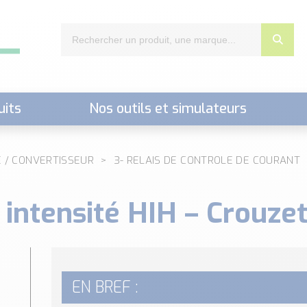
uits
Nos outils et simulateurs
nts,..)
E / CONVERTISSEUR
3- RELAIS DE CONTROLE DE COURANT
 intensité HIH – Crouze
EN BREF :