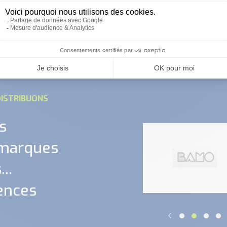
relais de controle de
sure mic - crouzet
courant eih - crouz
ISTRIBUONS
s
 marques
..
ences