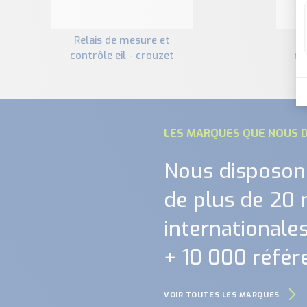
relais de mesure et
relais de contrôle et
contrôle eil - crouzet
me
LES MARQUES QUE NOUS D
Nous disposon
de plus de 20
internationales.
+ 10 000 référ
VOIR TOUTES LES MARQUES