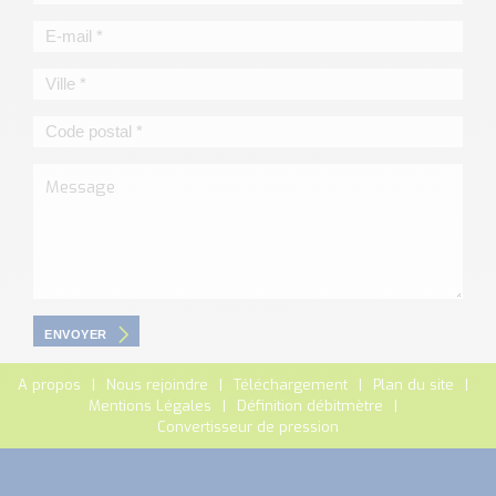
ENVOYER
A propos
Nous rejoindre
Téléchargement
Plan du site
Mentions Légales
Définition débitmètre
Convertisseur de pression