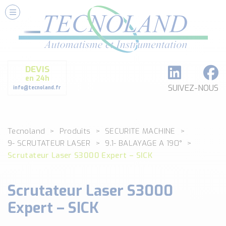
Nos Services
Conseils et Fourniture
Paramétrage et Programmation
DEVIS
Formation et Assistance
en 24h
Architecture I-O Link multi fabricants
SUIVEZ-NOUS
info@tecnoland.fr
Réalisation de SKID Inox
Les Produits
Tecnoland
Produits
SECURITE MACHINE
Classé par catégorie
9- SCRUTATEUR LASER
9.1- BALAYAGE A 190°
DEBIT
Scrutateur Laser S3000 Expert – SICK
DETECTION
ANALYSE PHYSICO-CHIMIQUE
Scrutateur Laser S3000
SECURITE MACHINE
ENREGISTREUR + ACQUISITION DE DONNEES
Expert – SICK
Voir toutes les catégories …