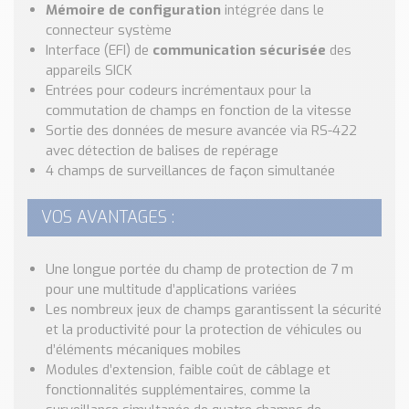
Nos Réalisations
Mémoire de configuration
intégrée dans le
connecteur système
Conseils et Actualités
Interface (EFI) de
communication sécurisée
des
Catalogue des essentiels pour les brasseries et micro-
appareils SICK
brasseries
Entrées pour codeurs incrémentaux pour la
commutation de champs en fonction de la vitesse
Contact & Devis
Sortie des données de mesure avancée via RS-422
Devis, Tarifs, Renseignements techniques
avec détection de balises de repérage
4 champs de surveillances de façon simultanée
VOS AVANTAGES :
Une longue portée du champ de protection de 7 m
pour une multitude d’applications variées
Les nombreux jeux de champs garantissent la sécurité
et la productivité pour la protection de véhicules ou
d’éléments mécaniques mobiles
Modules d’extension, faible coût de câblage et
fonctionnalités supplémentaires, comme la