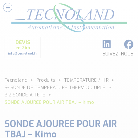
Nos Services
Conseils et Fourniture
Paramétrage et Programmation
DEVIS
Formation et Assistance
en 24h
Architecture I-O Link multi fabricants
SUIVEZ-NOUS
info@tecnoland.fr
Réalisation de SKID Inox
Les Produits
Tecnoland
Produits
TEMPERATURE / H.R
Classé par catégorie
3- SONDE DE TEMPÉRATURE THERMOCOUPLE
DEBIT
3.2 SONDE A TETE
DETECTION
SONDE AJOUREE POUR AIR TBAJ – Kimo
ANALYSE PHYSICO-CHIMIQUE
SECURITE MACHINE
SONDE AJOUREE POUR AIR
ENREGISTREUR + ACQUISITION DE DONNEES
TBAJ – Kimo
Voir toutes les catégories …