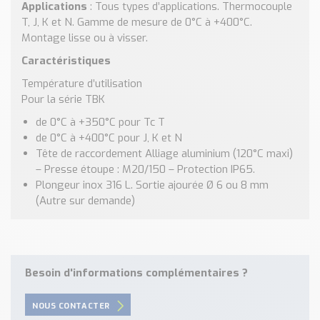
Nos Réalisations
Applications
: Tous types d’applications. Thermocouple
T, J, K et N. Gamme de mesure de 0°C à +400°C.
Conseils et Actualités
Montage lisse ou à visser.
Catalogue des essentiels pour les brasseries et micro-
brasseries
Caractéristiques
Température d’utilisation
Contact & Devis
Pour la série TBK
Devis, Tarifs, Renseignements techniques
de 0°C à +350°C pour Tc T
de 0°C à +400°C pour J, K et N
Tête de raccordement Alliage aluminium (120°C maxi)
– Presse étoupe : M20/150 – Protection IP65.
Plongeur inox 316 L. Sortie ajourée Ø 6 ou 8 mm
(Autre sur demande)
Besoin d'informations complémentaires ?
NOUS CONTACTER