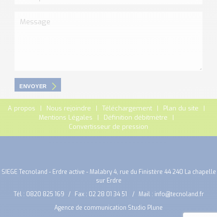
ENVOYER
A propos
Nous rejoindre
Téléchargement
Plan du site
Mentions Légales
Définition débitmètre
Convertisseur de pression
SIEGE Tecnoland - Erdre active - Malabry 4, rue du Finistère 44 240 La chapelle
sur Erdre
Tél :
0820 825 169
Fax : 02 28 01 34 51
Mail :
info@tecnoland.fr
Agence de communication Studio Plune