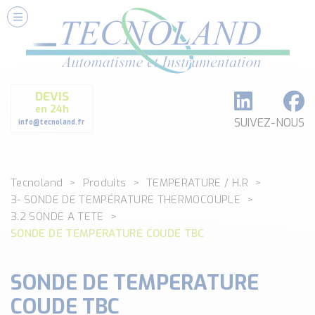
Nos Services
Conseils et Fourniture
Paramétrage et Programmation
DEVIS
Formation et Assistance
en 24h
Architecture I-O Link multi fabricants
SUIVEZ-NOUS
info@tecnoland.fr
Réalisation de SKID Inox
Les Produits
Tecnoland
Produits
TEMPERATURE / H.R
Classé par catégorie
3- SONDE DE TEMPÉRATURE THERMOCOUPLE
DEBIT
3.2 SONDE A TETE
DETECTION
SONDE DE TEMPERATURE COUDE TBC
ANALYSE PHYSICO-CHIMIQUE
SECURITE MACHINE
SONDE DE TEMPERATURE
ENREGISTREUR + ACQUISITION DE DONNEES
COUDE TBC
Voir toutes les catégories …