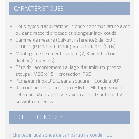
Nos Réalisations
CARACTÉRISTIQUES
:
Conseils et Actualités
Catalogue des essentiels pour les brasseries et micro-
brasseries
Tous types d’applications : Sonde de température avec
ou sans raccord process et plongeur inox coudé
Contact & Devis
Gamme de mesure (Suivant référence): de -50 à
+400°C (PT100 et PT1000) ou -20 +120°C (CTN)
Devis, Tarifs, Renseignements techniques
Montage de l’élément : simple (2, 3 ou 4 fils) ou
duplex (4 ou 6 fils)
Tête de raccordement : alliage d’aluminium, presse
étoupe : M20 x 1,5 – protection IP65
Plongeur : inox 316 L, sans soudure – Coudé à 90°
Raccord process : acier inox 316 L – Filetage suivant
référence Montage lisse, avec raccord sur L1 ou L2
suivant référence.
FICHE TECHNIQUE :
Fiche technique sonde de température coudé TBC