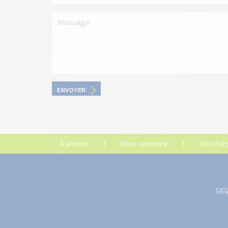
ENVOYER
A propos
Nous rejoindre
Télécha
SIEG