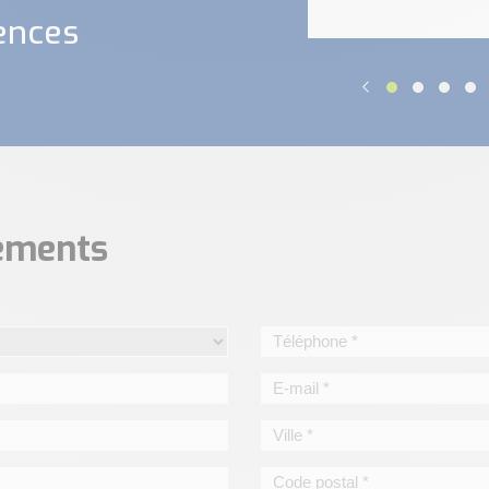
ences
nements