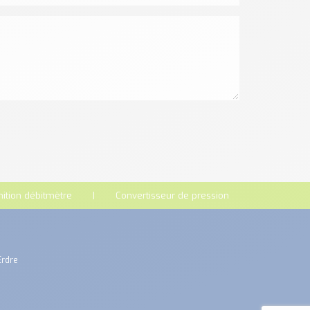
nition débitmètre
Convertisseur de pression
Erdre