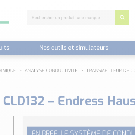
uits
Nos outils et simulateurs
nts,..)
HIMIQUE
ANALYSE CONDUCTIVITE
TRANSMETTEUR DE C
CLD132 – Endress Hau
EN BREF, LE SYSTÈME DE CONDU