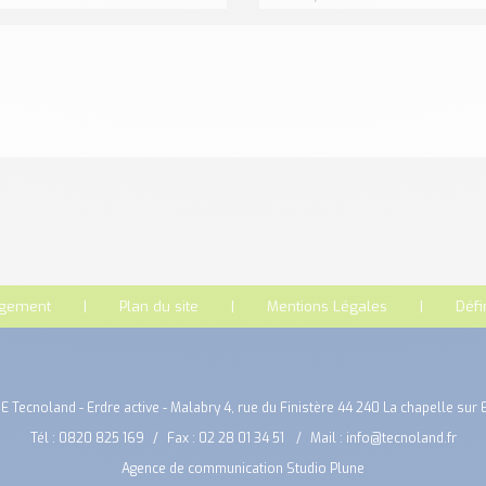
rgement
Plan du site
Mentions Légales
Défi
E Tecnoland - Erdre active - Malabry 4, rue du Finistère 44 240 La chapelle sur 
Tél :
0820 825 169
Fax : 02 28 01 34 51
Mail :
info@tecnoland.fr
Agence de communication Studio Plune