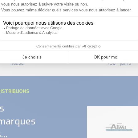
convertisseur de
ure cld134 - endress
conductivité compact
hauser
750 - jumo
ISTRIBUONS
s
 marques
..