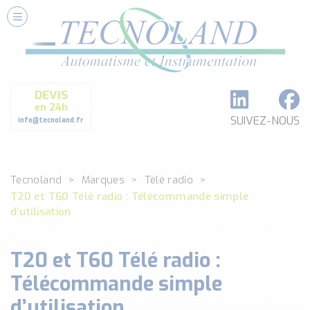
Nos Services
Conseils et Fourniture
Paramétrage et Programmation
DEVIS
Formation et Assistance
en 24h
Architecture I-O Link multi fabricants
SUIVEZ-NOUS
info@tecnoland.fr
Réalisation de SKID Inox
Les Produits
Tecnoland
Marques
Télé radio
Classé par catégorie
T20 et T60 Télé radio : Télécommande simple
DEBIT
d’utilisation
DETECTION
ANALYSE PHYSICO-CHIMIQUE
T20 et T60 Télé radio :
SECURITE MACHINE
ENREGISTREUR + ACQUISITION DE DONNEES
Télécommande simple
Voir toutes les catégories …
d’utilisation