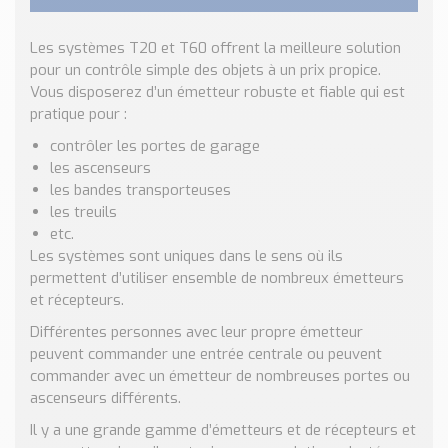
Nos Réalisations
Conseils et Actualités
Les systèmes T20 et T60 offrent la meilleure solution
Catalogue des essentiels pour les brasseries et micro-
pour un contrôle simple des objets à un prix propice.
brasseries
Vous disposerez d’un émetteur robuste et fiable qui est
pratique pour :
Contact & Devis
contrôler les portes de garage
Devis, Tarifs, Renseignements techniques
les ascenseurs
les bandes transporteuses
les treuils
etc.
Les systèmes sont uniques dans le sens où ils
permettent d’utiliser ensemble de nombreux émetteurs
et récepteurs.
Différentes personnes avec leur propre émetteur
peuvent commander une entrée centrale ou peuvent
commander avec un émetteur de nombreuses portes ou
ascenseurs différents.
Il y a une grande gamme d’émetteurs et de récepteurs et