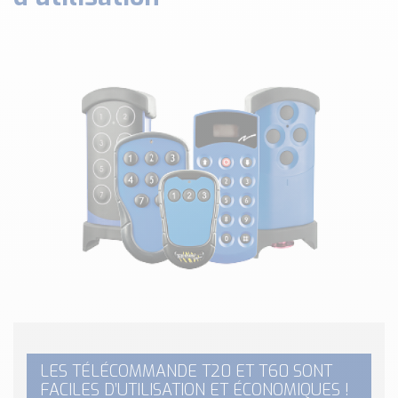
Classé par marque
ENDRESS+HAUSER
SICK
RED LION
SCHMERSAL
IDEM SAFETY
Voir toutes les marques …
Nos outils et simulateurs
Téléchargement (Logiciels, Documents,..)
Formulaire sonde température
Convertisseur de pression
Formulaire Débitmètre
Calculateur maintien en température
Calculateur Chauffage/Liquide/Gaz
LES TÉLÉCOMMANDE T20 ET T60 SONT
Blog
FACILES D’UTILISATION ET ÉCONOMIQUES !